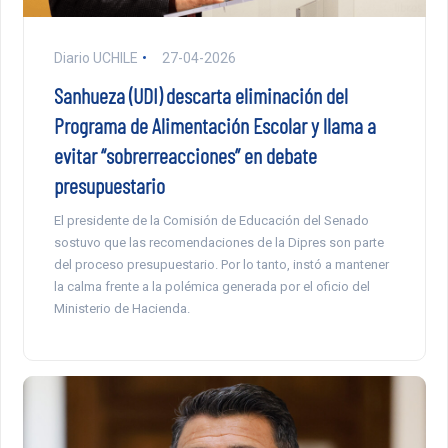
Diario UCHILE
27-04-2026
Sanhueza (UDI) descarta eliminación del
Programa de Alimentación Escolar y llama a
evitar “sobrerreacciones” en debate
presupuestario
El presidente de la Comisión de Educación del Senado
sostuvo que las recomendaciones de la Dipres son parte
del proceso presupuestario. Por lo tanto, instó a mantener
la calma frente a la polémica generada por el oficio del
Ministerio de Hacienda.