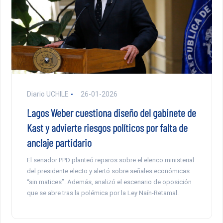
Diario UCHILE
26-01-2026
Lagos Weber cuestiona diseño del gabinete de
Kast y advierte riesgos políticos por falta de
anclaje partidario
El senador PPD planteó reparos sobre el elenco ministerial
del presidente electo y alertó sobre señales económicas
“sin matices”. Además, analizó el escenario de oposición
que se abre tras la polémica por la Ley Naín-Retamal.