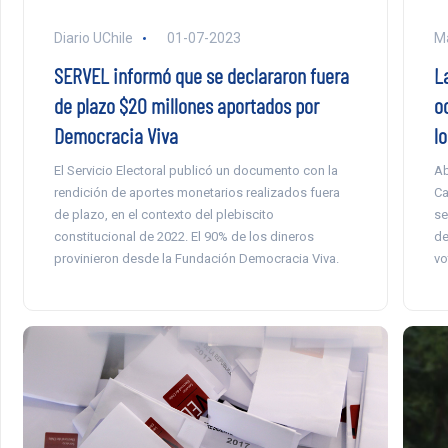
Diario UChile
01-07-2023
Ma
SERVEL informó que se declararon fuera
L
de plazo $20 millones aportados por
o
Democracia Viva
l
El Servicio Electoral publicó un documento con la
Ab
rendición de aportes monetarios realizados fuera
Ca
de plazo, en el contexto del plebiscito
se
constitucional de 2022. El 90% de los dineros
de
provinieron desde la Fundación Democracia Viva.
vo