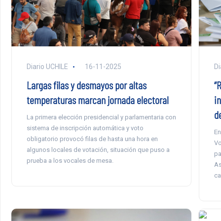
Diario UCHILE
16-11-2025
Di
Largas filas y desmayos por altas
“
temperaturas marcan jornada electoral
i
d
La primera elección presidencial y parlamentaria con
sistema de inscripción automática y voto
En
obligatorio provocó filas de hasta una hora en
Vo
algunos locales de votación, situación que puso a
pa
prueba a los vocales de mesa.
As
ca