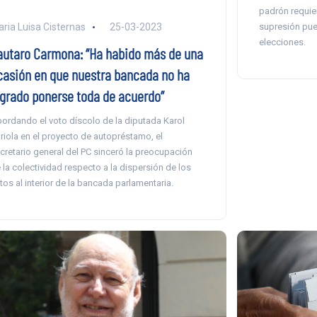
padrón requie
supresión pued
ria Luisa Cisternas
25-03-2023
elecciones.
autaro Carmona: “Ha habido más de una
casión en que nuestra bancada no ha
ogrado ponerse toda de acuerdo”
ordando el voto díscolo de la diputada Karol
riola en el proyecto de autopréstamo, el
cretario general del PC sinceró la preocupación
 la colectividad respecto a la dispersión de los
tos al interior de la bancada parlamentaria.