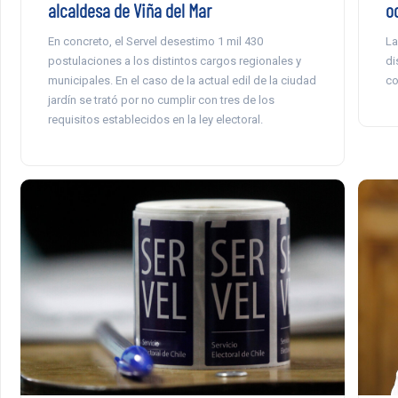
alcaldesa de Viña del Mar
o
En concreto, el Servel desestimo 1 mil 430
La
postulaciones a los distintos cargos regionales y
di
municipales. En el caso de la actual edil de la ciudad
co
jardín se trató por no cumplir con tres de los
requisitos establecidos en la ley electoral.