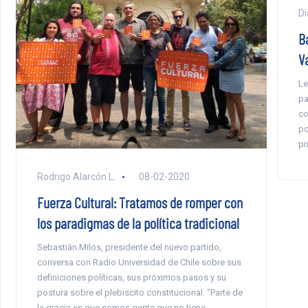
Di
B
V
Le
pa
co
po
pr
Rodrigo Alarcón L.
08-02-2020
Fuerza Cultural: Tratamos de romper con
los paradigmas de la política tradicional
Sebastián Milos, presidente del nuevo partido,
conversa con Radio Universidad de Chile sobre sus
definiciones políticas, sus próximos pasos y su
postura sobre el plebiscito constitucional. “Parte de
la gracia es que somos gente que no tiene