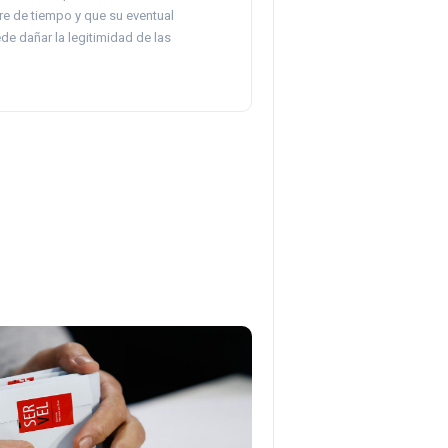
re de tiempo y que su eventual
e dañar la legitimidad de las