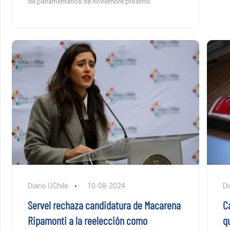
de parlamentarios de noviembre próximo.
Diario UChile
10-08-2024
Di
Servel rechaza candidatura de Macarena
C
Ripamonti a la reelección como
q