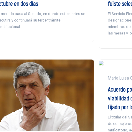
ctubre en dos días
fuiste sel
 medida pasa al Senado, en donde este martes se
El Servicio Ele
scutirá y continuará su tercer trámite
designaciones
nstitucional.
miembros del 
las mesas y lo
Maria Luisa 
Acuerdo por
viabilidad 
fijado por 
El titular del 
de consejeros 
ratificatorio,