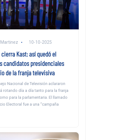
 Martinez
10-10-2025
 cierra Kast: así quedó el
os candidatos presidenciales
io de la franja televisiva
ejo Nacional de Televisión aclararon
á rotando día a día tanto para la franja
omo para la parlamentaria. El llamado
cio Electoral fue a una “campaña