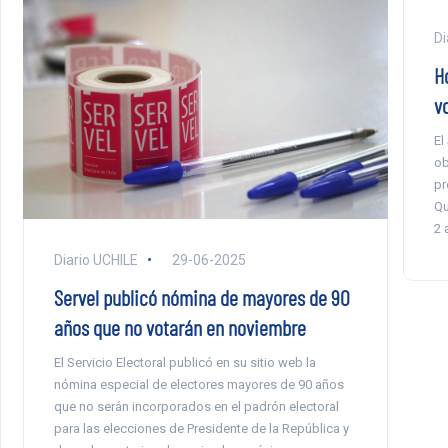
Di
H
v
El
ob
pr
Qu
2 
Diario UCHILE
29-06-2025
Servel publicó nómina de mayores de 90
años que no votarán en noviembre
El Servicio Electoral publicó en su sitio web la
nómina especial de electores mayores de 90 años
que no serán incorporados en el padrón electoral
para las elecciones de Presidente de la República y