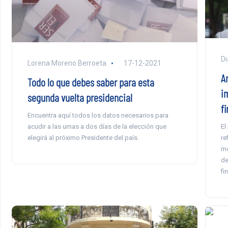
Di
Lorena Moreno Berroeta
17-12-2021
An
Todo lo que debes saber para esta
i
segunda vuelta presidencial
f
Encuentra aquí todos los datos necesarios para
El
acudir a las urnas a dos días de la elección que
re
elegirá al próximo Presidente del país.
mo
de
fi