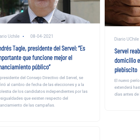
ario Uchile
08-04-2021
Diario UChile
drés Tagle, presidente del Servel: “Es
Servel rea
mportante que funcione mejor el
domicilio e
inanciamiento público”
plebiscito
 presidente del Consejo Directivo del Servel, se
El nuevo perí
firió al cambio de fecha de las elecciones y a la
extenderá hast
lestia de los candidatos independientes por las
días antes de 
sigualdades que existen respecto del
nanciamiento de las campañas.