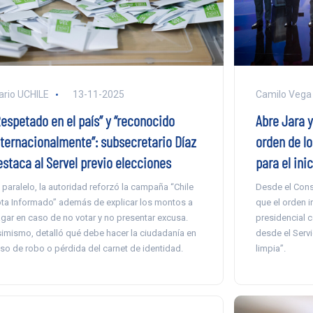
ario UCHILE
13-11-2025
Camilo Vega
Respetado en el país” y “reconocido
Abre Jara y
nternacionalmente”: subsecretario Díaz
orden de l
estaca al Servel previo elecciones
para el inic
 paralelo, la autoridad reforzó la campaña “Chile
Desde el Cons
ta Informado” además de explicar los montos a
que el orden ir
gar en caso de no votar y no presentar excusa.
presidencial c
imismo, detalló qué debe hacer la ciudadanía en
desde el Servi
so de robo o pérdida del carnet de identidad.
limpia”.