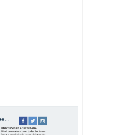
n ...