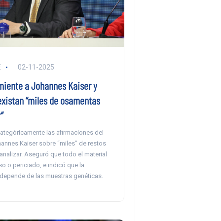
E
02-11-2025
miente a Johannes Kaiser y
existan “miles de osamentas
”
ategóricamente las afirmaciones del
annes Kaiser sobre “miles” de restos
analizar. Aseguró que todo el material
o o periciado, e indicó que la
n depende de las muestras genéticas.