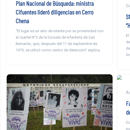
Plan Nacional de Búsqueda: ministra
Di
Cifuentes lideró diligencias en Cerro
S
Chena
“
“El lugar es un sitio de interés por su proximidad con
El
el cuartel N°2 de la Escuela de Infantería de San
de
Bernardo, que, después del 11 de septiembre de
de
1973, se utilizó como centro de detención” explica.
Si
An
F
d
Du
mu