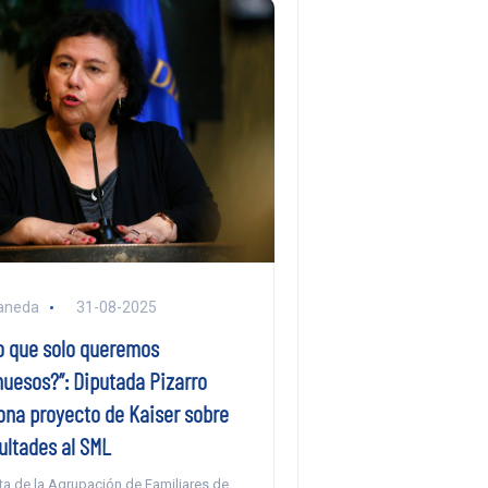
aneda
31-08-2025
jo que solo queremos
huesos?”: Diputada Pizarro
ona proyecto de Kaiser sobre
ultades al SML
ta de la Agrupación de Familiares de