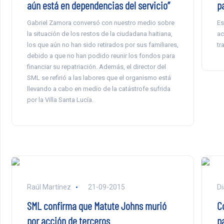
aún está en dependencias del servicio”
p
Gabriel Zamora conversó con nuestro medio sobre
Es
la situación de los restos de la ciudadana haitiana,
ac
los que aún no han sido retirados por sus familiares,
tr
debido a que no han podido reunir los fondos para
financiar su repatriación. Además, el director del
SML se refirió a las labores que el organismo está
llevando a cabo en medio de la catástrofe sufrida
por la Villa Santa Lucía.
Raúl Martínez
21-09-2015
Di
SML confirma que Matute Johns murió
C
por acción de terceros
p