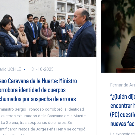
ario UCHILE
31-10-2025
aso Caravana de la Muerte: Ministro
Fernanda Ar
orrobora identidad de cuerpos
“¿Quién di
xhumados por sospecha de errores
encontrar 
 ministro Sergio Troncoso corroboró la identidad
(PC) cuesti
 cuerpos exhumados de la Caravana de la Muerte
nuevas fac
 La Serena, tras sospechas de errores. Se
entificaron restos de Jorge Peña Hen y se corrigió
La expresiden