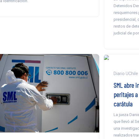
a identificación.
Detenidos De
resquemores po
presidencial, 
restos de det
judicial de po
Diario UChile
SML abre in
peritajes a
carátula
La jueza Danie
que llevó al S
una investigac
realizados tra