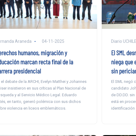
ernanda Araneda
04-11-2025
Diario UCHIL
erechos humanos, migración y
El SML des
ducación marcan recta final de la
niega que 
arrera presidencial
sin periciar
 el debate de la ARCHI, Evelyn Matthei y Johannes
El SML negó c
iser insistieron en sus críticas al Plan Nacional de
candidato Joh
squeda y al Servicio Médico Legal. Eduardo
de DD.DD. sin 
tés, en tanto, generó polémica con sus dichos
está en proces
bre violencia en liceos emblemáticos.
identificació