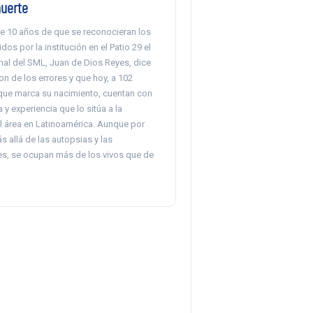
muerte
 10 años de que se reconocieran los
dos por la institución en el Patio 29 el
nal del SML, Juan de Dios Reyes, dice
n de los errores y que hoy, a 102
 que marca su nacimiento, cuentan con
 y experiencia que lo sitúa a la
l área en Latinoamérica. Aunque por
s allá de las autopsias y las
nes, se ocupan más de los vivos que de