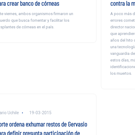
ara crear banco de córneas
contra la 
te viernes, ambos organismos firmaron un
A poco más de
uerdo que busca fomentar y facilitar los
errores cometi
asplantes de córneas en el país.
director nacio
que aprendiero
años del hito
una tecnología
vanguardia de
estos días, má
identificacio
los muertos.
ario Uchile
19-03-2015
orte ordena exhumar restos de Gervasio
ara definir presunta participación de