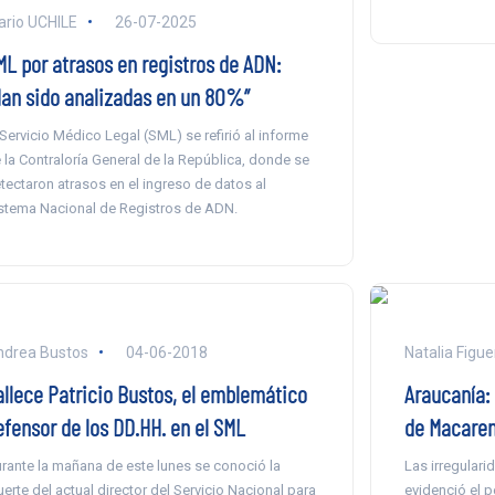
ario UCHILE
26-07-2025
ML por atrasos en registros de ADN:
Han sido analizadas en un 80%”
 Servicio Médico Legal (SML) se refirió al informe
 la Contraloría General de la República, donde se
tectaron atrasos en el ingreso de datos al
stema Nacional de Registros de ADN.
drea Bustos
04-06-2018
Natalia Figu
allece Patricio Bustos, el emblemático
Araucanía: 
efensor de los DD.HH. en el SML
de Macaren
rante la mañana de este lunes se conoció la
Las irregulari
erte del actual director del Servicio Nacional para
evidenció el p