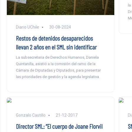
la
Dr
Mé
Diario UChile
30-08-2024
Restos de detenidos desaparecidos
llevan 2 años en el SML sin identificar
La subsecretaria de Derechos Humanos, Daniela
Quintanilla, asistió a la comisión del ramo de la
Cámara de Diputadas y Diputados, para presentar
las prioridades de gestión y la agenda legislativa.
Gonzalo Castillo
21-12-2017
Di
Director SML: “El cuerpo de Joane Florvil
S