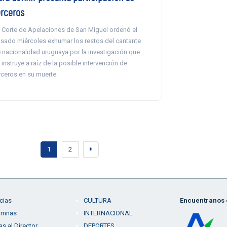
erceros
 Corte de Apelaciones de San Miguel ordenó el
sado miércoles exhumar los restos del cantante
 nacionalidad uruguaya por la investigación que
 instruye a raíz de la posible intervención de
rceros en su muerte.
1
2
cias
CULTURA
Encuentranos e
umnas
INTERNACIONAL
as al Director
DEPORTES