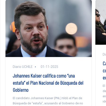
Di
C
Diario UCHILE
01-11-2025
c
Johannes Kaiser califica como “una
e
estafa” el Plan Nacional de Búsqueda del
El
Gobierno
de
en
El candidato Johannes Kaiser (PNL) tildó el Plan de
id
Búsqueda de “estafa”, acusando al Gobierno de no