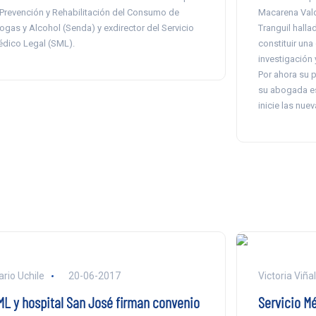
 Prevención y Rehabilitación del Consumo de
Macarena Valdé
ogas y Alcohol (Senda) y exdirector del Servicio
Tranguil hall
dico Legal (SML).
constituir una
investigación 
Por ahora su p
su abogada es
inicie las nuev
ario Uchile
20-06-2017
Victoria Viña
ML y hospital San José firman convenio
Servicio M