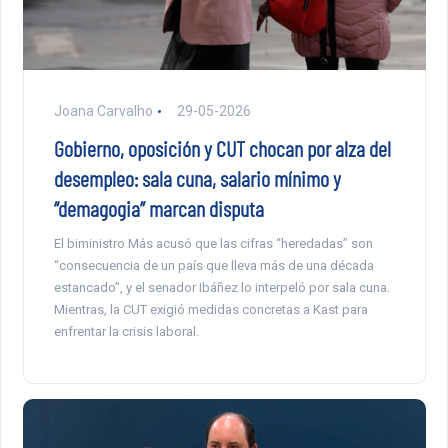
Joana Carvalho
29-05-2026
Gobierno, oposición y CUT chocan por alza del
desempleo: sala cuna, salario mínimo y
“demagogia” marcan disputa
El biministro Más acusó que las cifras “heredadas” son
“consecuencia de un país que lleva más de una década
estancado”, y el senador Ibáñez lo interpeló por sala cuna.
Mientras, la CUT exigió medidas concretas a Kast para
enfrentar la crisis laboral.