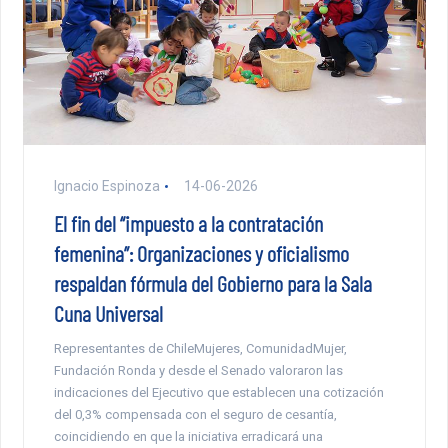
Ignacio Espinoza
14-06-2026
El fin del “impuesto a la contratación
femenina”: Organizaciones y oficialismo
respaldan fórmula del Gobierno para la Sala
Cuna Universal
Representantes de ChileMujeres, ComunidadMujer,
Fundación Ronda y desde el Senado valoraron las
indicaciones del Ejecutivo que establecen una cotización
del 0,3% compensada con el seguro de cesantía,
coincidiendo en que la iniciativa erradicará una