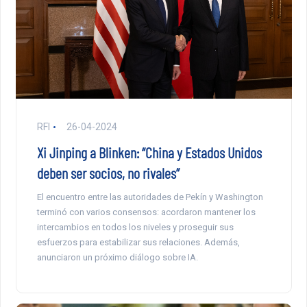
RFI
26-04-2024
Xi Jinping a Blinken: “China y Estados Unidos
deben ser socios, no rivales”
El encuentro entre las autoridades de Pekín y Washington
terminó con varios consensos: acordaron mantener los
intercambios en todos los niveles y proseguir sus
esfuerzos para estabilizar sus relaciones. Además,
anunciaron un próximo diálogo sobre IA.