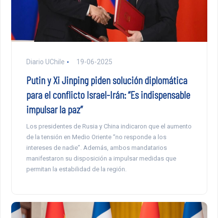
Diario UChile
19-06-2025
Putin y Xi Jinping piden solución diplomática
para el conflicto Israel-Irán: “Es indispensable
impulsar la paz”
Los presidentes de Rusia y China indicaron que el aumento
de la tensión en Medio Oriente “no responde a los
intereses de nadie”. Además, ambos mandatarios
manifestaron su disposición a impulsar medidas que
permitan la estabilidad de la región.