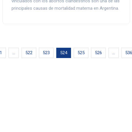
vinculados con los abortos clandestinos son una de las
principales causas de mortalidad materna en Argentina.
1
…
522
523
524
525
526
…
53