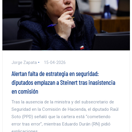
Jorge Zapata
15-04-2026
Alertan falta de estrategia en seguridad:
diputados emplazan a Steinert tras inasistencia
en comisión
Tras la ausencia de la ministra y del subsecretario de
Seguridad en la Comisión de Hacienda, el diputado Raúl
Soto (PPD) señaló que la cartera está “cometiendo
error tras error”, mientras Eduardo Durán (RN) pidió
explicaciones.