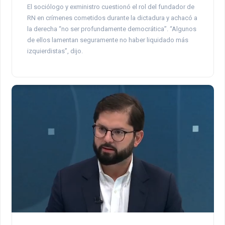
El sociólogo y exministro cuestionó el rol del fundador de
RN en crímenes cometidos durante la dictadura y achacó a
la derecha “no ser profundamente democrática”. “Algunos
de ellos lamentan seguramente no haber liquidado más
izquierdistas”, dijo.