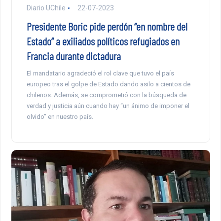
Diario UChile
22-07-2023
Presidente Boric pide perdón “en nombre del
Estado” a exiliados políticos refugiados en
Francia durante dictadura
El mandatario agradeció el rol clave que tuvo el país
europeo tras el golpe de Estado dando asilo a cientos de
chilenos. Además, se comprometió con la búsqueda de
verdad y justicia aún cuando hay “un ánimo de imponer el
olvido” en nuestro país.