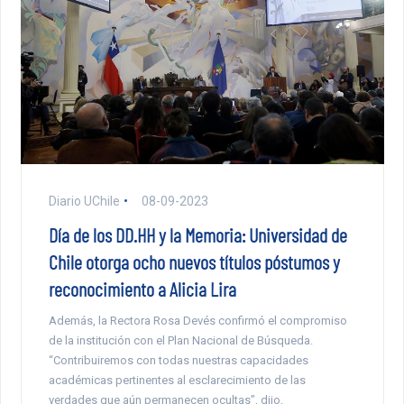
Diario UChile
08-09-2023
Día de los DD.HH y la Memoria: Universidad de
Chile otorga ocho nuevos títulos póstumos y
reconocimiento a Alicia Lira
Además, la Rectora Rosa Devés confirmó el compromiso
de la institución con el Plan Nacional de Búsqueda.
“Contribuiremos con todas nuestras capacidades
académicas pertinentes al esclarecimiento de las
verdades que aún permanecen ocultas”, dijo.