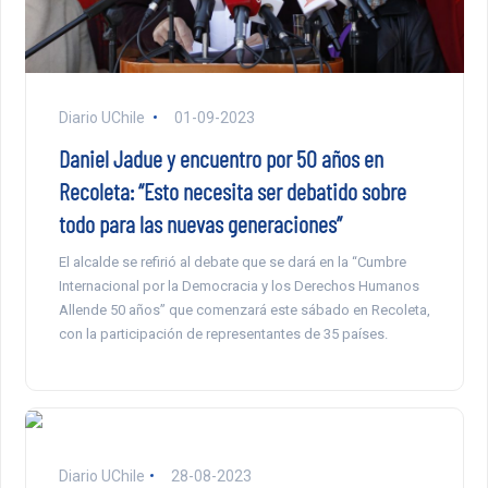
Diario UChile
01-09-2023
Daniel Jadue y encuentro por 50 años en
Recoleta: “Esto necesita ser debatido sobre
todo para las nuevas generaciones”
El alcalde se refirió al debate que se dará en la “Cumbre
Internacional por la Democracia y los Derechos Humanos
Allende 50 años” que comenzará este sábado en Recoleta,
con la participación de representantes de 35 países.
Diario UChile
28-08-2023