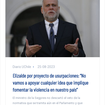
Diario UChile
25-08-2023
Elizalde por proyecto de usurpaciones: “No
vamos a apoyar cualquier idea que implique
fomentar la violencia en nuestro país”
El ministro de la Segpres no descartó el veto de la
normativa que se tramita aún en el Parlamento y que