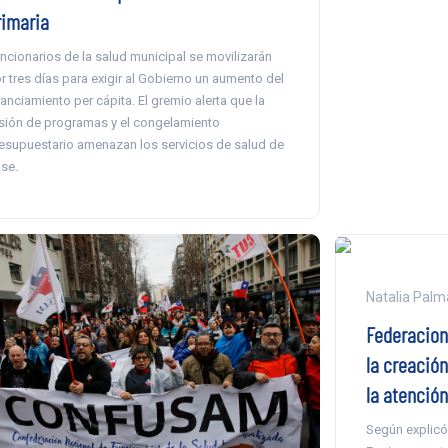
rimaria
ncionarios de la salud municipal se movilizarán
r tres días para exigir al Gobierno un aumento del
nanciamiento per cápita. El gremio alerta que la
sión de programas y el congelamiento
esupuestario amenazan los servicios de salud de
se.
Natalia Palm
Federacion
la creació
la atención
Según explicó 