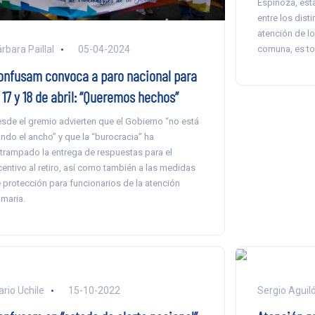
Espinoza, est
entre los dist
atención de lo
comuna, es to
rbara Paillal
05-04-2024
onfusam convoca a paro nacional para
 17 y 18 de abril: “Queremos hechos”
sde el gremio advierten que el Gobierno “no está
ndo el ancho” y que la “burocracia” ha
trampado la entrega de respuestas para el
centivo al retiro, así como también a las medidas
 protección para funcionarios de la atención
imaria.
ario Uchile
15-10-2022
Sergio Aguil