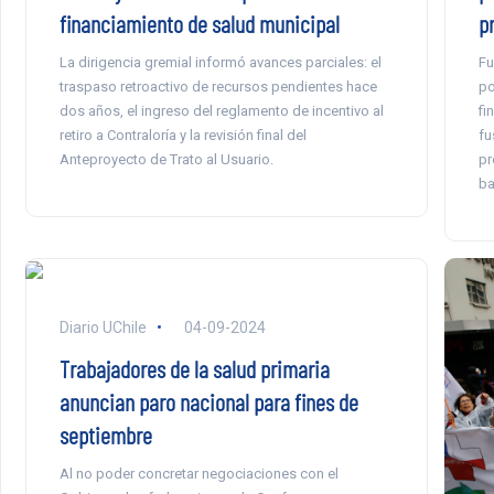
p
financiamiento de salud municipal
Fu
La dirigencia gremial informó avances parciales: el
po
traspaso retroactivo de recursos pendientes hace
fi
dos años, el ingreso del reglamento de incentivo al
fu
retiro a Contraloría y la revisión final del
pr
Anteproyecto de Trato al Usuario.
ba
Diario UChile
04-09-2024
Trabajadores de la salud primaria
anuncian paro nacional para fines de
septiembre
Al no poder concretar negociaciones con el