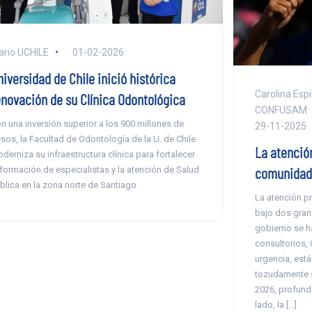
ario UCHILE
01-02-2026
iversidad de Chile inició histórica
Carolina Espi
enovación de su Clínica Odontológica
CONFUSAM
n una inversión superior a los 900 millones de
29-11-2025
sos, la Facultad de Odontología de la U. de Chile
La atención
derniza su infraestructura clínica para fortalecer
comunidad 
 formación de especialistas y la atención de Salud
blica en la zona norte de Santiago.
La atención p
bajo dos gran
gobierno se h
consultorios, 
urgencia, est
tozudamente s
2026, profundi
lado, la […]