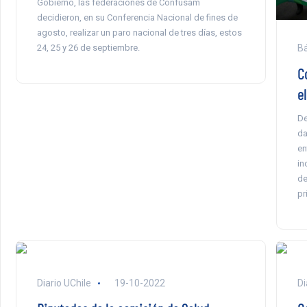
Gobierno, las federaciones de Confusam
decidieron, en su Conferencia Nacional de fines de
agosto, realizar un paro nacional de tres días, estos
24, 25 y 26 de septiembre.
Bá
C
el
De
da
en
in
de
pr
Diario UChile
19-10-2022
Di