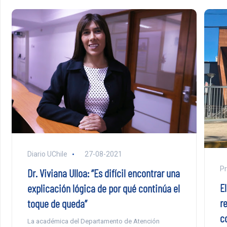
Diario UChile
27-08-2021
Pr
Dr. Viviana Ulloa: “Es difícil encontrar una
El
explicación lógica de por qué continúa el
r
toque de queda”
c
La académica del Departamento de Atención