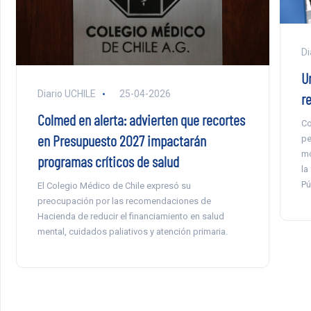
Di
Un
Diario UCHILE
25-04-2026
r
Colmed en alerta: advierten que recortes
Co
en Presupuesto 2027 impactarán
pe
mo
programas críticos de salud
la
Pú
El Colegio Médico de Chile expresó su
preocupación por las recomendaciones de
Hacienda de reducir el financiamiento en salud
mental, cuidados paliativos y atención primaria.