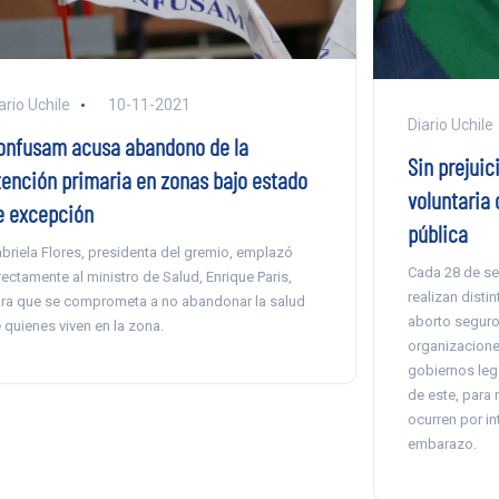
ario Uchile
10-11-2021
Diario Uchile
onfusam acusa abandono de la
Sin prejuic
tención primaria en zonas bajo estado
voluntaria 
e excepción
pública
briela Flores, presidenta del gremio, emplazó
Cada 28 de sep
rectamente al ministro de Salud, Enrique Paris,
realizan disti
ra que se comprometa a no abandonar la salud
aborto seguro
 quienes viven en la zona.
organizacione
gobiernos lega
de este, para 
ocurren por in
embarazo.