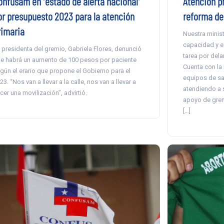
onfusam en “estado de alerta nacional”
Atención pr
or presupuesto 2023 para la atención
reforma de
rimaria
Nuestra minis
capacidad y e
 presidenta del gremio, Gabriela Flores, denunció
tarea por dela
e habrá un aumento de 100 pesos por paciente
Cuenta con la 
gún el erario que propone el Gobierno para el
equipos de sa
23. “Nos van a llevar a la calle, nos van a llevar a
atendiendo a 
cer una movilización”, advirtió.
apoyo de grem
[…]