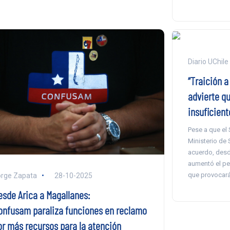
Diario UChile
“Traición a
advierte qu
insuficient
Pese a que el
Ministerio de 
acuerdo, desd
aumentó el per
que provocará 
rge Zapata
28-10-2025
esde Arica a Magallanes:
onfusam paraliza funciones en reclamo
or más recursos para la atención