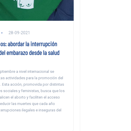
28-09-2021
ios: abordar la interrupción
del embarazo desde la salud
tiembre a nivel internacional se
ntas actividades para la promoción del
. Esta acción, promovida por distintas
s sociales y feministas, busca que los
licen el aborto y faciliten el acceso
reducir las muertes que cada año
terrupciones ilegales e inseguras del