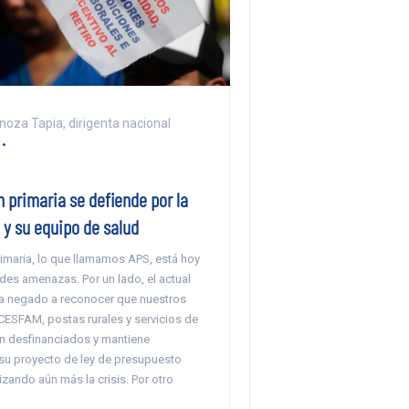
noza Tapia, dirigenta nacional
 primaria se defiende por la
y su equipo de salud
rimaria, lo que llamamos APS, está hoy
des amenazas. Por un lado, el actual
a negado a reconocer que nuestros
CESFAM, postas rurales y servicios de
án desfinanciados y mantiene
u proyecto de ley de presupuesto
zando aún más la crisis. Por otro