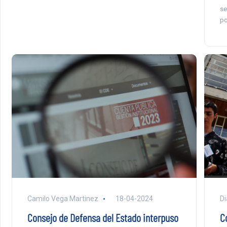
se
po
Camilo Vega Martinez
18-04-2024
Di
Consejo de Defensa del Estado interpuso
C