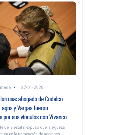
aneda
27-01-2026
lorrusa: abogado de Codelco
Lagos y Vargas fueron
s por sus vínculos con Vivanco
te de la estatal expuso que la exjueza
mura en la tramitación de acciones