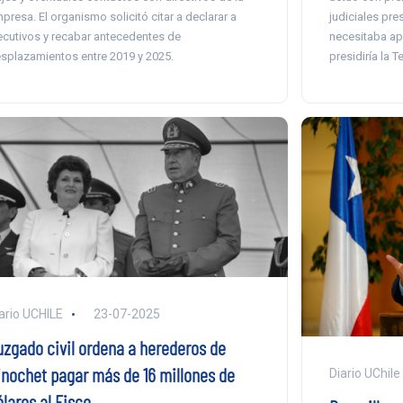
presa. El organismo solicitó citar a declarar a
judiciales pr
ecutivos y recabar antecedentes de
necesitaba ap
splazamientos entre 2019 y 2025.
presidiría la 
ario UCHILE
23-07-2025
uzgado civil ordena a herederos de
inochet pagar más de 16 millones de
Diario UChile
lares al Fisco