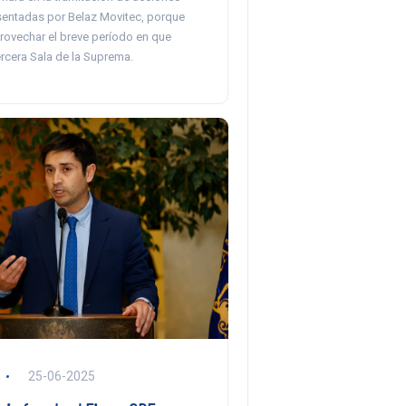
esentadas por Belaz Movitec, porque
rovechar el breve período en que
Tercera Sala de la Suprema.
25-06-2025