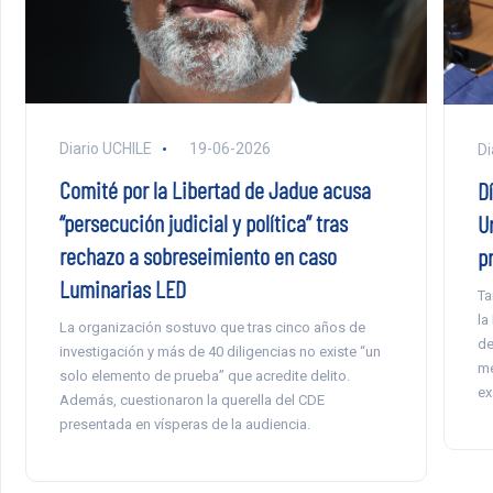
Diario UCHILE
19-06-2026
Di
Comité por la Libertad de Jadue acusa
D
“persecución judicial y política” tras
Ur
rechazo a sobreseimiento en caso
p
Luminarias LED
Ta
la
La organización sostuvo que tras cinco años de
de
investigación y más de 40 diligencias no existe “un
me
solo elemento de prueba” que acredite delito.
ex
Además, cuestionaron la querella del CDE
presentada en vísperas de la audiencia.