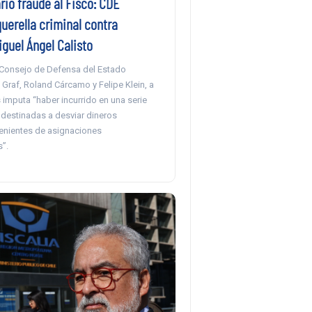
rio fraude al Fisco: CDE
uerella criminal contra
guel Ángel Calisto
 Consejo de Defensa del Estado
a Graf, Roland Cárcamo y Felipe Klein, a
 imputa “haber incurrido en una serie
destinadas a desviar dineros
enientes de asignaciones
”.