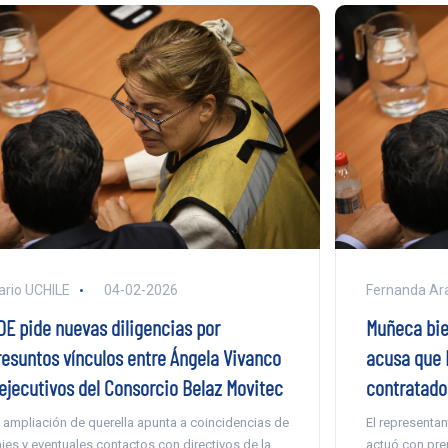
ario UCHILE
04-02-2026
Fernanda Ar
DE pide nuevas diligencias por
Muñeca bie
resuntos vínculos entre Ángela Vivanco
acusa que 
 ejecutivos del Consorcio Belaz Movitec
contratado
 ampliación de querella apunta a coincidencias de
El representan
ajes y eventuales contactos con directivos de la
actuó con pre