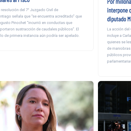
Por millona
interpone q
 resolución del 7° Juzgado Civil de
ntiago señala que “se encuentra acreditado” que
diputado Mi
gusto Pinochet “incurrió en conductas que
La acción del
portaron sustracción de caudales públicos”. El
incluye a Carl
llo de primera instancia aún podría ser apelado.
quienes se les
de maniobras 
públicos prov
parlamentarias