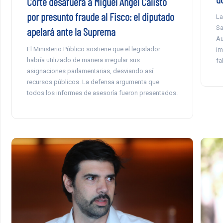
Corte desafuera a Miguel Ángel Calisto
por presunto fraude al Fisco: el diputado
La
Sa
apelará ante la Suprema
Au
El Ministerio Público sostiene que el legislador
im
habría utilizado de manera irregular sus
fa
asignaciones parlamentarias, desviando así
recursos públicos. La defensa argumenta que
todos los informes de asesoría fueron presentados.