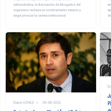
administrativa, la Asociación de Abogados del
em
organismo rechaza un nombramiento externo y
ej
exige priorizar la carrera institucional.
de
Di
J
P
Diario UCHILE
04-08-2025
dó