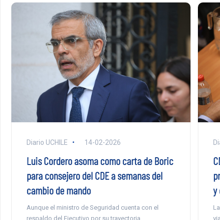
Diario UCHILE
14-02-2026
Di
Luis Cordero asoma como carta de Boric
C
para consejero del CDE a semanas del
p
cambio de mando
y
Aunque el ministro de Seguridad cuenta con el
La
respaldo del Ejecutivo por su trayectoria
vi