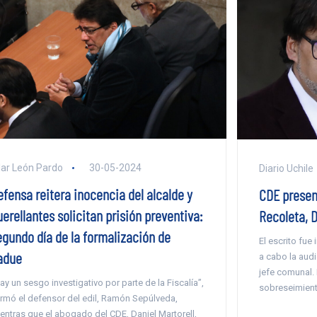
lar León Pardo
30-05-2024
Diario Uchile
efensa reitera inocencia del alcalde y
CDE present
erellantes solicitan prisión preventiva:
Recoleta, 
egundo día de la formalización de
El escrito fue
adue
a cabo la aud
jefe comunal. 
ay un sesgo investigativo por parte de la Fiscalía”,
sobreseimiento
irmó el defensor del edil, Ramón Sepúlveda,
entras que el abogado del CDE, Daniel Martorell,