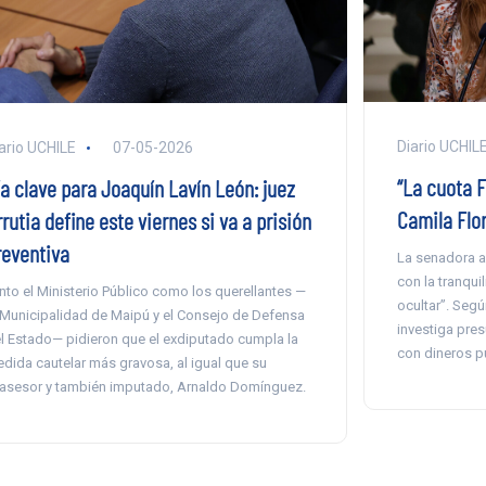
Diario UCHIL
ario UCHILE
07-05-2026
“La cuota F
ía clave para Joaquín Lavín León: juez
Camila Flor
rutia define este viernes si va a prisión
reventiva
La senadora a
con la tranqui
nto el Ministerio Público como los querellantes —
ocultar”. Segú
 Municipalidad de Maipú y el Consejo de Defensa
investiga pre
l Estado— pidieron que el exdiputado cumpla la
con dineros p
dida cautelar más gravosa, al igual que su
asesor y también imputado, Arnaldo Domínguez.