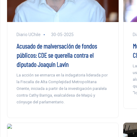
Diario UChile
30-05-2025
Di
Acusado de malversación de fondos
M
públicos: CDE se querella contra el
C
diputado Joaquín Lavín
La
us
La acción se enmarca en la indagatoria liderada por
al
la Fiscalía de Alta Complejidad Metropolitana
qu
Oriente, iniciada a partir de la investigación paralela
“l
contra Cathy Barriga, exalcaldesa de Maipú y
cónyuge del parlamentario.