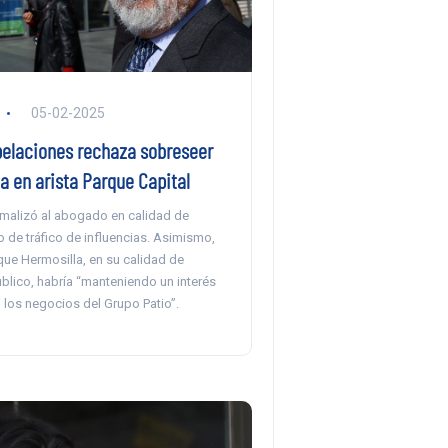
05-02-2025
pelaciones rechaza sobreseer
a en arista Parque Capital
rmalizó al abogado en calidad de
to de tráfico de influencias. Asimismo,
que Hermosilla, en su calidad de
blico, habría “manteniendo un interés
los negocios del Grupo Patio”.