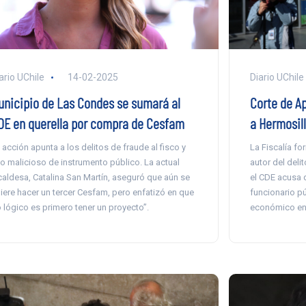
Diario UChile
ario UChile
14-02-2025
Corte de A
unicipio de Las Condes se sumará al
a Hermosill
DE en querella por compra de Cesfam
La Fiscalía fo
 acción apunta a los delitos de fraude al fisco y
autor del deli
o malicioso de instrumento público. La actual
el CDE acusa 
caldesa, Catalina San Martín, aseguró que aún se
funcionario pú
iere hacer un tercer Cesfam, pero enfatizó en que
económico en 
o lógico es primero tener un proyecto”.