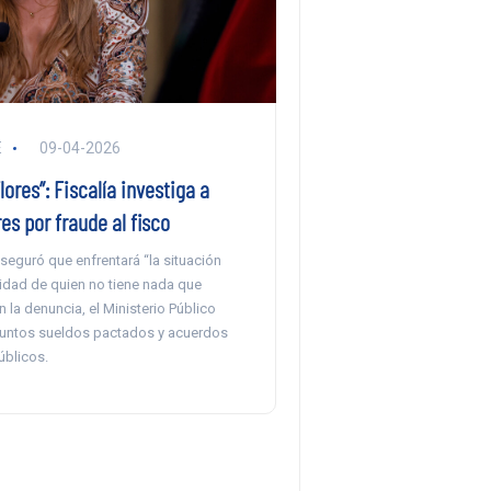
E
09-04-2026
lores”: Fiscalía investiga a
es por fraude al fisco
seguró que enfrentará “la situación
lidad de quien no tiene nada que
n la denuncia, el Ministerio Público
suntos sueldos pactados y acuerdos
úblicos.