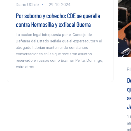
Diario UChile
29-10-2024
Por soborno y cohecho: CDE se querella
contra Hermosilla y exfiscal Guerra
La acción legal interpuesta por el Consejo de
Defensa del Estado señala que el expersecutor y el
abogado habrían manteniendo constantes
conversaciones en las que revelaron asuntos
reservado en casos como Exalmar, Penta, Domingo,
entre otros.
Pi
D
qu
s
J
“H
af
mi