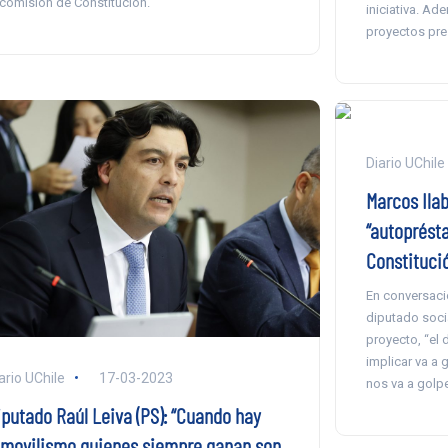
 comisión de Constitución.
iniciativa. Ad
proyectos pre
Diario UChile
Marcos Ila
“autoprést
Constitució
En conversació
diputado soci
proyecto, “el
implicar va a
ario UChile
17-03-2023
nos va a golpe
iputado Raúl Leiva (PS): “Cuando hay
nmovilismo quienes siempre ganan son