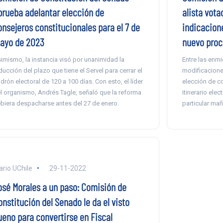
prueba adelantar elección de
alista vota
onsejeros constitucionales para el 7 de
indicacione
ayo de 2023
nuevo proc
imismo, la instancia visó por unanimidad la
Entre las enm
ducción del plazo que tiene el Servel para cerrar el
modificaciones
drón electoral de 120 a 100 días. Con esto, el líder
elección de co
l organismo, Andrés Tagle, señaló que la reforma
itinerario elec
biera despacharse antes del 27 de enero.
particular ma
ario UChile
29-11-2022
osé Morales a un paso: Comisión de
nstitución del Senado le da el visto
ueno para convertirse en Fiscal