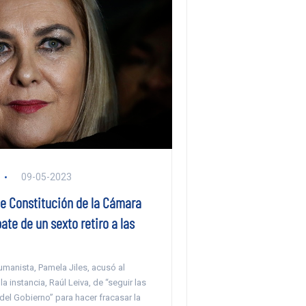
09-05-2023
e Constitución de la Cámara
te de un sexto retiro a las
manista, Pamela Jiles, acusó al
a instancia, Raúl Leiva, de “seguir las
del Gobierno” para hacer fracasar la