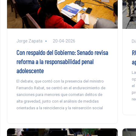
Jorge Zapata
20-04-2026
Di
Con respaldo del Gobierno: Senado revisa
R
reforma a la responsabilidad penal
a
adolescente
La
op
El debate, que contó con la presencia del ministro
el
Fernando Rabat, se centró en el endurecimiento de
pr
sanciones para menores que cometan delitos de
re
alta gravedad, junto con el análisis de medidas
orientadas a la reincidencia y la reinserción social