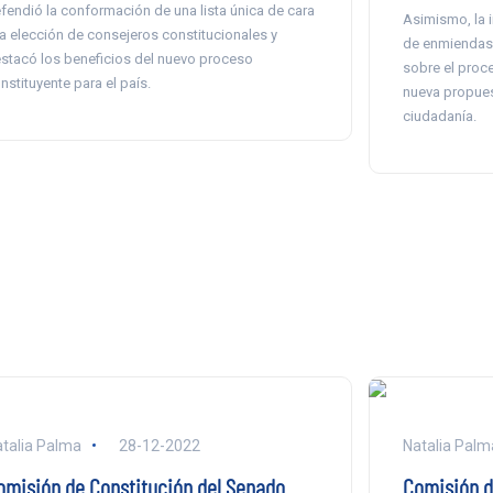
fendió la conformación de una lista única de cara
Asimismo, la i
la elección de consejeros constitucionales y
de enmiendas 
stacó los beneficios del nuevo proceso
sobre el proce
nstituyente para el país.
nueva propues
ciudadanía.
talia Palma
28-12-2022
Natalia Palm
omisión de Constitución del Senado
Comisión d