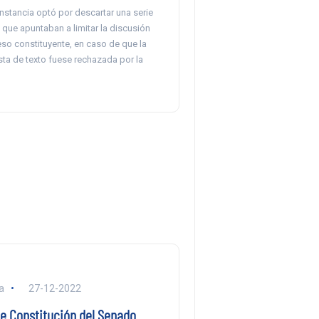
nstancia optó por descartar una serie
que apuntaban a limitar la discusión
so constituyente, en caso de que la
ta de texto fuese rechazada por la
a
27-12-2022
e Constitución del Senado