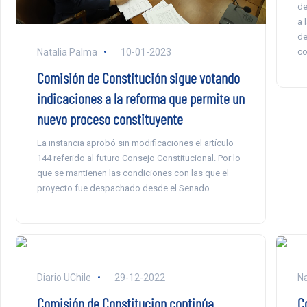
de
a 
de
Natalia Palma
10-01-2023
co
Comisión de Constitución sigue votando
indicaciones a la reforma que permite un
nuevo proceso constituyente
La instancia aprobó sin modificaciones el artículo
144 referido al futuro Consejo Constitucional. Por lo
que se mantienen las condiciones con las que el
proyecto fue despachado desde el Senado.
Diario UChile
29-12-2022
Na
Comisión de Constitucion continúa
C