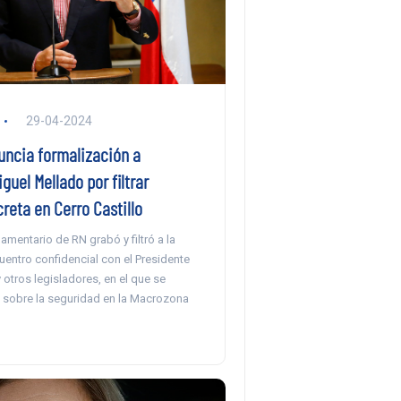
29-04-2024
uncia formalización a
guel Mellado por filtrar
reta en Cerro Castillo
lamentario de RN grabó y filtró a la
entro confidencial con el Presidente
y otros legisladores, en el que se
sobre la seguridad en la Macrozona