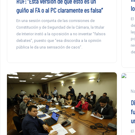
RUF: “Esta versión de que esto es un
l
guiño al FA o al PC claramente es falsa”
El
En una sesión conjunta de las comisiones de
de
Constitución y de Seguridad de la Cámara, la titular
le
de Interior instó a la oposición a no inventar “falsos
po
debates”, puesto que “esa discordia a la opinión
re
pública le da una sensación de caos”.
de
Na
D
f
u
El