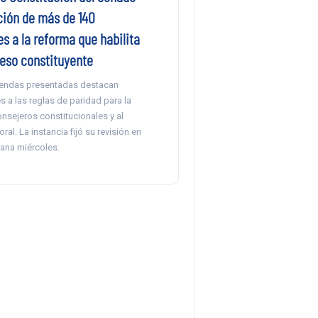
ción de más de 140
s a la reforma que habilita
eso constituyente
iendas presentadas destacan
 a las reglas de paridad para la
nsejeros constitucionales y al
toral. La instancia fijó su revisión en
ñana miércoles.