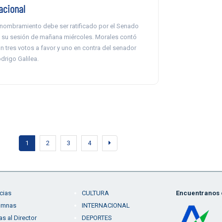
acional
 nombramiento debe ser ratificado por el Senado
 su sesión de mañana miércoles. Morales contó
n tres votos a favor y uno en contra del senador
drigo Galilea.
1
2
3
4
cias
CULTURA
Encuentranos e
umnas
INTERNACIONAL
as al Director
DEPORTES