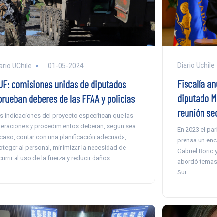
Diario Uchile
ario UChile
01-05-2024
Fiscalía an
UF: comisiones unidas de diputados
diputado Mi
prueban deberes de las FFAA y policías
reunión sec
s indicaciones del proyecto especifican que las
eraciones y procedimientos deberán, según sea
En 2023 el par
 caso, contar con una planificación adecuada,
prensa un encu
oteger al personal, minimizar la necesidad de
Gabriel Boric 
currir al uso de la fuerza y reducir daños.
abordó temas 
Sur.