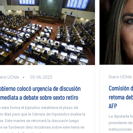
Diario UChile
ario UChile
05-06-2023
Comisión d
obierno colocó urgencia de discusión
retoma deba
nmediata a debate sobre sexto retiro
AFP
 esta forma el Ejecutivo establece el plazo de
is días para que la Cámara de Diputados evalúe la
La diputada hu
ea. Este martes se retomará la discusión luego
presidente de l
e se fundieran diez iniciativas sobre este tema en
instrucciones 