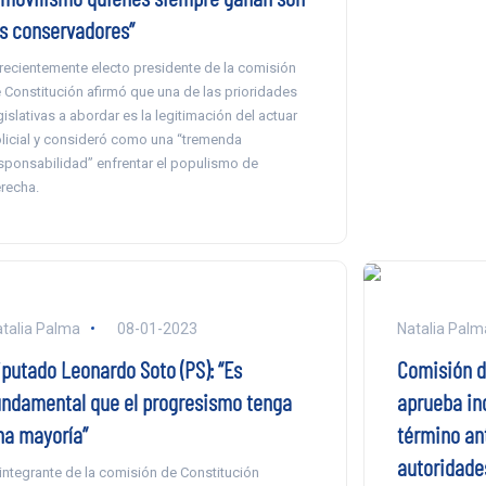
os conservadores”
 recientemente electo presidente de la comisión
 Constitución afirmó que una de las prioridades
gislativas a abordar es la legitimación del actuar
licial y consideró como una “tremenda
sponsabilidad” enfrentar el populismo de
recha.
talia Palma
08-01-2023
Natalia Palm
iputado Leonardo Soto (PS): “Es
Comisión d
undamental que el progresismo tenga
aprueba in
na mayoría”
término an
autoridade
 integrante de la comisión de Constitución