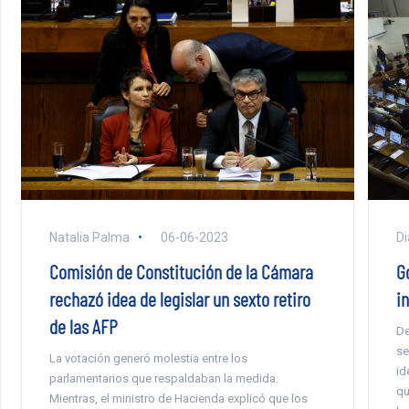
Natalia Palma
06-06-2023
Di
Comisión de Constitución de la Cámara
G
rechazó idea de legislar un sexto retiro
i
de las AFP
De
se
La votación generó molestia entre los
id
parlamentarios que respaldaban la medida.
qu
Mientras, el ministro de Hacienda explicó que los