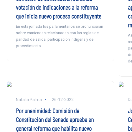
votación de indicaciones a la reforma
a
que inicia nuevo proceso constituyente
c
m
En esta jornada los parlamentarios se pronunciarán
sobre enmiendas relacionadas con las reglas de
As
paridad de salida, participación indígena y de
re
procedimiento.
pa
de
de
Natalia Palma
26-12-2022
Di
Por unanimidad: Comisión de
J
Constitución del Senado aprueba en
Co
general reforma que habilita nuevo
b