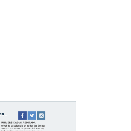
n ...