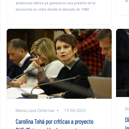
la
anteriores retiros ya generaron una presión en la
economía no vista desde la década de 1980.
Di
Maria Luisa Cisternas
19-04-2023
D
Carolina Tohá por críticas a proyecto
i