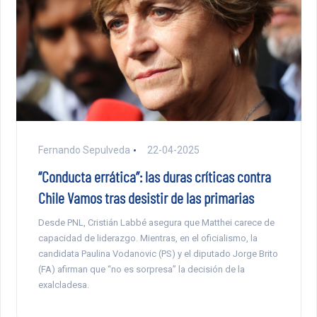
Fernando Sepulveda
22-04-2025
“Conducta errática”: las duras críticas contra
Chile Vamos tras desistir de las primarias
Desde PNL, Cristián Labbé asegura que Matthei carece de
capacidad de liderazgo. Mientras, en el oficialismo, la
candidata Paulina Vodanovic (PS) y el diputado Jorge Brito
(FA) afirman que “no es sorpresa” la decisión de la
exalcladesa.