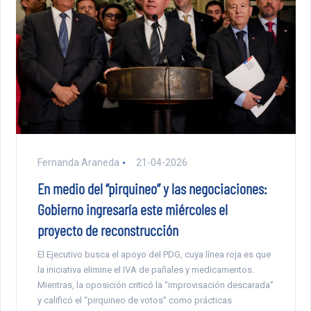
Fernanda Araneda
21-04-2026
En medio del “pirquineo” y las negociaciones:
Gobierno ingresaría este miércoles el
proyecto de reconstrucción
El Ejecutivo busca el apoyo del PDG, cuya línea roja es que
la iniciativa elimine el IVA de pañales y medicamentos.
Mientras, la oposición criticó la “improvisación descarada”
y calificó el “pirquineo de votos” como prácticas