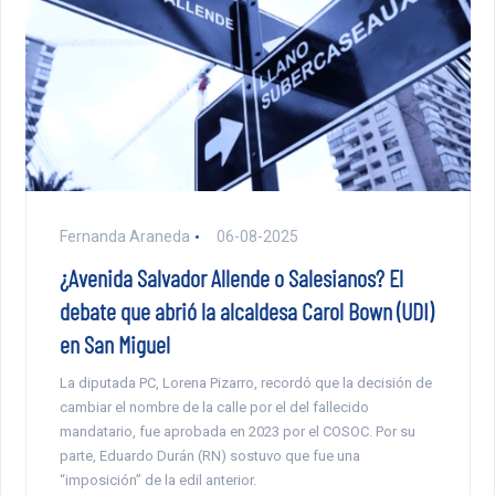
Fernanda Araneda
06-08-2025
¿Avenida Salvador Allende o Salesianos? El
debate que abrió la alcaldesa Carol Bown (UDI)
en San Miguel
La diputada PC, Lorena Pizarro, recordó que la decisión de
cambiar el nombre de la calle por el del fallecido
mandatario, fue aprobada en 2023 por el COSOC. Por su
parte, Eduardo Durán (RN) sostuvo que fue una
“imposición” de la edil anterior.