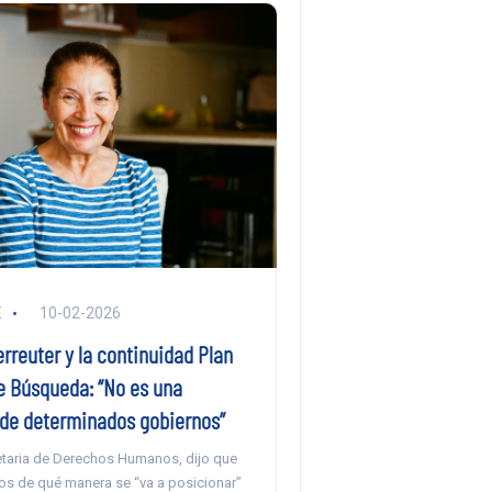
E
10-02-2026
rreuter y la continuidad Plan
e Búsqueda: “No es una
 de determinados gobiernos”
taria de Derechos Humanos, dijo que
os de qué manera se “va a posicionar”