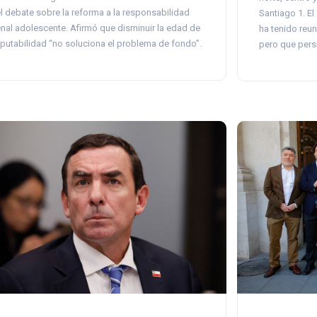
l debate sobre la reforma a la responsabilidad
Santiago 1. E
nal adolescente. Afirmó que disminuir la edad de
ha tenido reun
putabilidad “no soluciona el problema de fondo”.
pero que persi