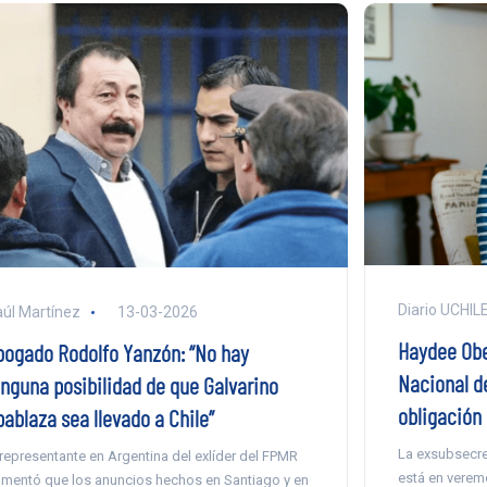
Diario UCHIL
úl Martínez
13-03-2026
Haydee Obe
bogado Rodolfo Yanzón: “No hay
Nacional d
inguna posibilidad de que Galvarino
obligación
pablaza sea llevado a Chile”
La exsubsecre
 representante en Argentina del exlíder del FPMR
está en verem
mentó que los anuncios hechos en Santiago y en