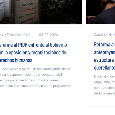
Diario UCHIL
exis Polo González
03-08-2026
Reforma al 
eforma al INDH enfrenta al Gobierno
anteproyec
on la oposición y organizaciones de
estructura 
erechos humanos
querellant
 Ejecutivo plantea reducir facultades judiciales y
visar la representación de la sociedad civil,
El ministro de
entras parlamentarios y organizaciones
organismo, pe
estionan el alcance de los cambios propuestos.
composición y 
deducir querel