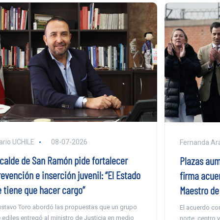
ario UCHILE
08-07-2026
Fernanda Ar
lcalde de San Ramón pide fortalecer
Plazas aum
evención e inserción juvenil: “El Estado
firma acuer
e tiene que hacer cargo”
Maestro de 
stavo Toro abordó las propuestas que un grupo
El acuerdo co
 ediles entregó al ministro de Justicia en medio
norte, centro y