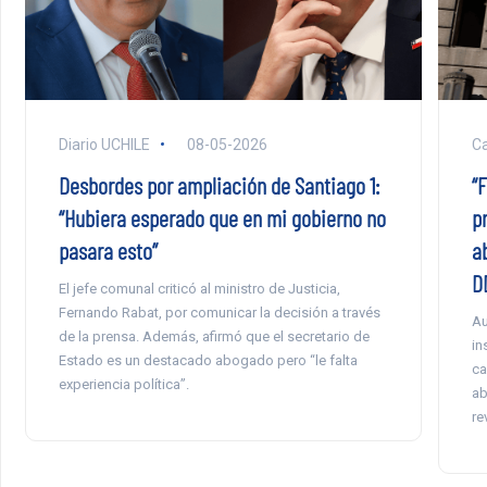
Diario UCHILE
08-05-2026
Ca
Desbordes por ampliación de Santiago 1:
“F
“Hubiera esperado que en mi gobierno no
p
pasara esto”
a
D
El jefe comunal criticó al ministro de Justicia,
Fernando Rabat, por comunicar la decisión a través
Au
de la prensa. Además, afirmó que el secretario de
in
Estado es un destacado abogado pero “le falta
ca
experiencia política”.
ab
re