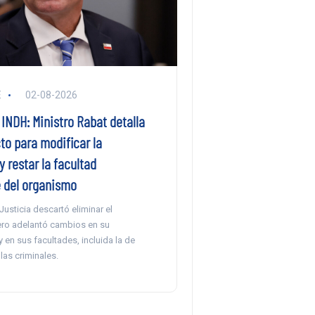
E
02-08-2026
INDH: Ministro Rabat detalla
to para modificar la
y restar la facultad
e del organismo
 Justicia descartó eliminar el
ro adelantó cambios en su
en sus facultades, incluida la de
las criminales.