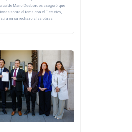
l alcalde Mario Desbordes aseguró que
iones sobre el tema con el Ejecutivo,
stirá en su rechazo a las obras.