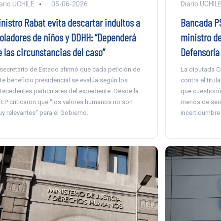
ario UCHILE
05-06-2026
Diario UCHIL
inistro Rabat evita descartar indultos a
Bancada PS
ioladores de niños y DDHH: “Dependerá
ministro de
e las circunstancias del caso”
Defensoría 
 secretario de Estado afirmó que cada petición de
La diputada Ca
te beneficio presidencial se evalúa según los
contra el titul
tecedentes particulares del expediente. Desde la
que cuestionó
EP criticaron que “los valores humanos no son
menos de seis
y relevantes” para el Gobierno.
incertidumbre 