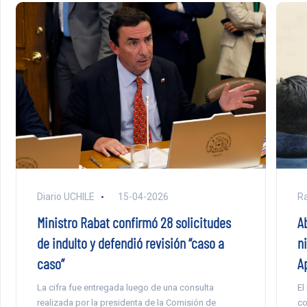
Diario UCHILE
15-04-2026
Ra
Ministro Rabat confirmó 28 solicitudes
A
de indulto y defendió revisión “caso a
n
caso”
A
La cifra fue entregada luego de una consulta
El
realizada por la presidenta de la Comisión de
co