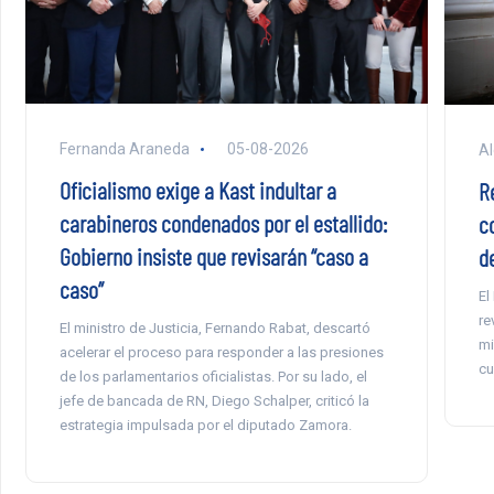
Fernanda Araneda
05-08-2026
Al
Oficialismo exige a Kast indultar a
R
carabineros condenados por el estallido:
c
Gobierno insiste que revisarán “caso a
d
caso”
El
re
El ministro de Justicia, Fernando Rabat, descartó
mi
acelerar el proceso para responder a las presiones
cu
de los parlamentarios oficialistas. Por su lado, el
jefe de bancada de RN, Diego Schalper, criticó la
estrategia impulsada por el diputado Zamora.