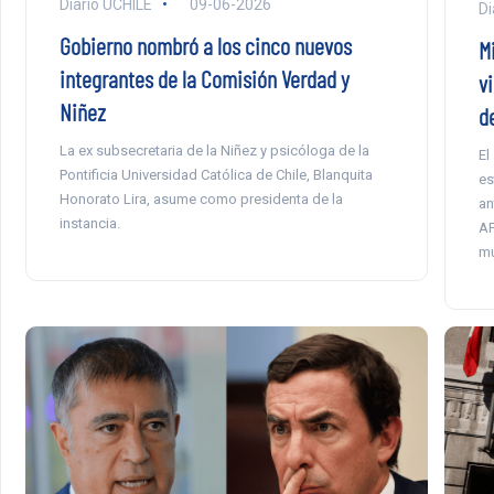
Diario UCHILE
09-06-2026
Di
Gobierno nombró a los cinco nuevos
M
integrantes de la Comisión Verdad y
v
Niñez
d
La ex subsecretaria de la Niñez y psicóloga de la
El
Pontificia Universidad Católica de Chile, Blanquita
es
Honorato Lira, asume como presidenta de la
an
instancia.
AF
mu