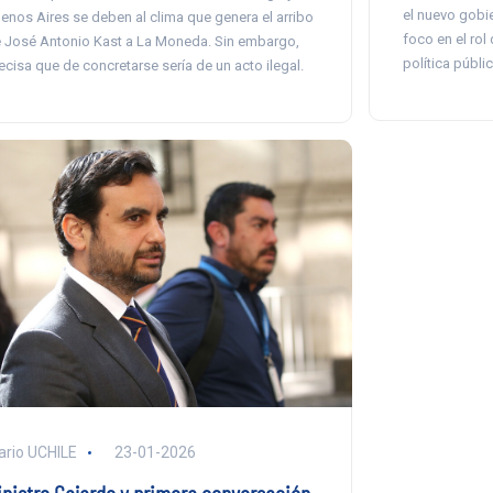
el nuevo gobi
enos Aires se deben al clima que genera el arribo
foco en el rol
 José Antonio Kast a La Moneda. Sin embargo,
política públ
ecisa que de concretarse sería de un acto ilegal.
ario UCHILE
23-01-2026