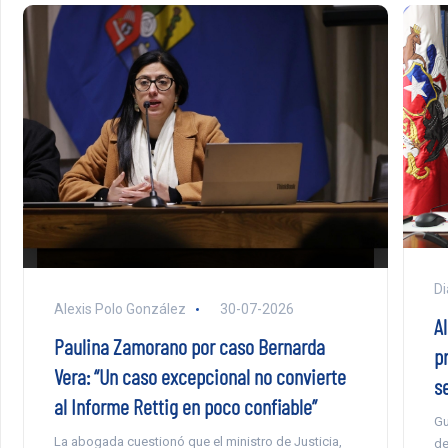
Di
Alexis Polo González
30-07-2026
A
Paulina Zamorano por caso Bernarda
pr
Vera: “Un caso excepcional no convierte
s
al Informe Rettig en poco confiable”
Gu
La abogada cuestionó que el ministro de Justicia,
de