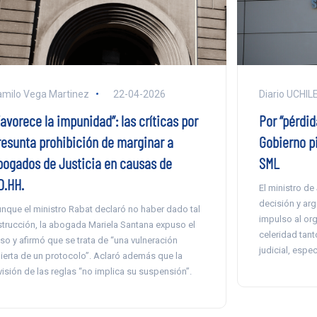
milo Vega Martinez
22-04-2026
Diario UCHIL
avorece la impunidad”: las críticas por
Por “pérdid
resunta prohibición de marginar a
Gobierno pi
bogados de Justicia en causas de
SML
D.HH.
El ministro de 
decisión y ar
nque el ministro Rabat declaró no haber dado tal
impulso al or
strucción, la abogada Mariela Santana expuso el
celeridad tan
so y afirmó que se trata de “una vulneración
judicial, espe
ierta de un protocolo”. Aclaró además que la
visión de las reglas “no implica su suspensión”.