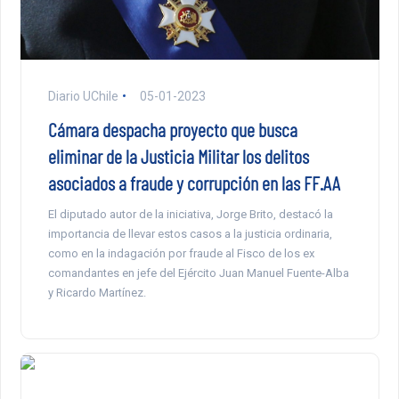
Diario UChile
05-01-2023
Cámara despacha proyecto que busca
eliminar de la Justicia Militar los delitos
asociados a fraude y corrupción en las FF.AA
El diputado autor de la iniciativa, Jorge Brito, destacó la
importancia de llevar estos casos a la justicia ordinaria,
como en la indagación por fraude al Fisco de los ex
comandantes en jefe del Ejército Juan Manuel Fuente-Alba
y Ricardo Martínez.