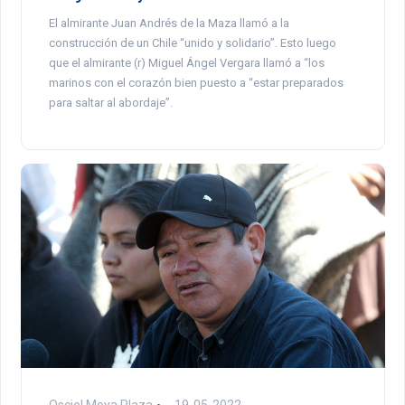
El almirante Juan Andrés de la Maza llamó a la
construcción de un Chile “unido y solidario”. Esto luego
que el almirante (r) Miguel Ángel Vergara llamó a “los
marinos con el corazón bien puesto a “estar preparados
para saltar al abordaje”.
Osciel Moya Plaza
19-05-2022