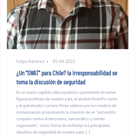
Felipe Ramírez
05-04-2023
¿Un “SWAT” para Chile? la irresponsabilidad se
toma la discusión de seguridad
En un nuevo capítulo del populismo oportunista de varias
figuras políticas de nuestro país, el alcalde Rodolfo Carter
y el gobernador Luciano Rivas salieron por los medios de
comunicación proponiendo la creación de un “escuadrón
conjunto contra el terrorismo, narcotráfico y crimen
organizado”, como forma de enfrentar los principales
desafíos de seguridad en nuestro país. […]