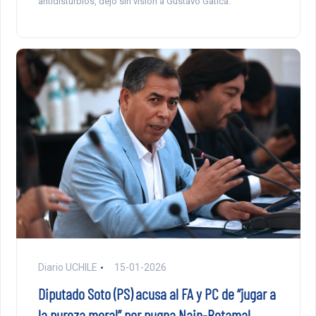
antidisturbios, dejó sin visión a Gustavo Gatica.
Diario UCHILE
15-01-2026
Diputado Soto (PS) acusa al FA y PC de “jugar a
la pureza moral” por pugna Nain-Retamal