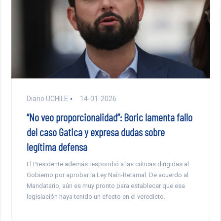
Diario UCHILE
14-01-2026
“No veo proporcionalidad”: Boric lamenta fallo
del caso Gatica y expresa dudas sobre
legítima defensa
El Presidente además respondió a las críticas dirigidas al
Gobierno por aprobar la Ley Naín-Retamal. De acuerdo al
Mandatario, aún es muy pronto para establecer que esa
legislación haya tenido un efecto en el veredicto.