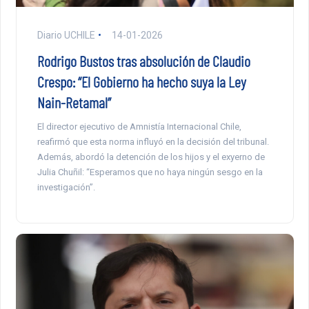
Diario UCHILE
14-01-2026
Rodrigo Bustos tras absolución de Claudio
Crespo: “El Gobierno ha hecho suya la Ley
Nain-Retamal”
El director ejecutivo de Amnistía Internacional Chile,
reafirmó que esta norma influyó en la decisión del tribunal.
Además, abordó la detención de los hijos y el exyerno de
Julia Chuñil: “Esperamos que no haya ningún sesgo en la
investigación”.