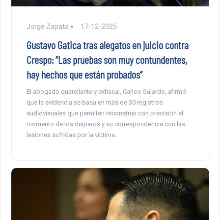
Jorge Zapata
17-12-2025
Gustavo Gatica tras alegatos en juicio contra
Crespo: “Las pruebas son muy contundentes,
hay hechos que están probados”
El abogado querellante y exfiscal, Carlos Gajardo, afirmó
que la evidencia se basa en más de 30 registros
audiovisuales que permiten reconstruir con precisión el
momento de los disparos y su correspondencia con las
lesiones sufridas por la víctima.