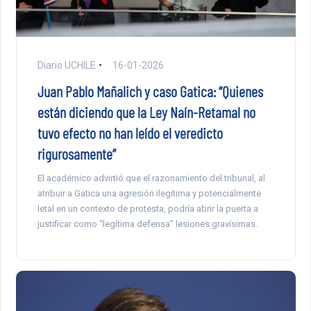
Diario UCHILE
16-01-2026
Juan Pablo Mañalich y caso Gatica: “Quienes
están diciendo que la Ley Naín-Retamal no
tuvo efecto no han leído el veredicto
rigurosamente”
El académico advirtió que el razonamiento del tribunal, al
atribuir a Gatica una agresión ilegítima y potencialmente
letal en un contexto de protesta, podría abrir la puerta a
justificar como “legítima defensa” lesiones gravísimas.