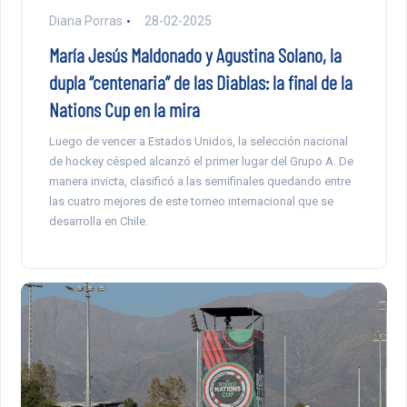
Diana Porras
28-02-2025
María Jesús Maldonado y Agustina Solano, la
dupla “centenaria” de las Diablas: la final de la
Nations Cup en la mira
Luego de vencer a Estados Unidos, la selección nacional
de hockey césped alcanzó el primer lugar del Grupo A. De
manera invicta, clasificó a las semifinales quedando entre
las cuatro mejores de este torneo internacional que se
desarrolla en Chile.