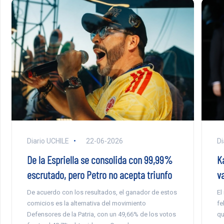
Di
Diario UCHILE
22-06-2026
Ka
De la Espriella se consolida con 99,99%
v
escrutado, pero Petro no acepta triunfo
El
De acuerdo con los resultados, el ganador de estos
fe
comicios es la alternativa del movimiento
qu
Defensores de la Patria, con un 49,66% de los votos