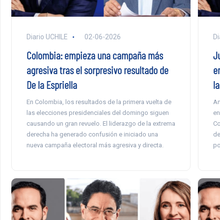
Diario UCHILE
02-06-2026
Di
Colombia: empieza una campaña más
J
agresiva tras el sorpresivo resultado de
e
De la Espriella
l
En Colombia, los resultados de la primera vuelta de
An
las elecciones presidenciales del domingo siguen
en
causando un gran revuelo. El liderazgo de la extrema
Co
derecha ha generado confusión e iniciado una
de
nueva campaña electoral más agresiva y directa.
po