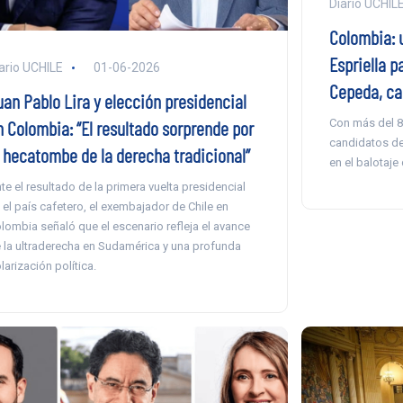
Diario UCHIL
Colombia: u
Espriella p
ario UCHILE
01-06-2026
Cepeda, ca
uan Pablo Lira y elección presidencial
Con más del 8
n Colombia: “El resultado sorprende por
candidatos de
a hecatombe de la derecha tradicional”
en el balotaje
te el resultado de la primera vuelta presidencial
 el país cafetero, el exembajador de Chile en
lombia señaló que el escenario refleja el avance
 la ultraderecha en Sudamérica y una profunda
larización política.