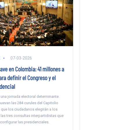
E
07-03-2026
ave en Colombia: 41 millones a
ara definir el Congreso y el
dencial
una jornada electoral determinante.
uevan las 284 curules del Capitolio
 que los ciudadanos elegirán a los
as tres consultas interpartidistas que
configurar las presidenciales.