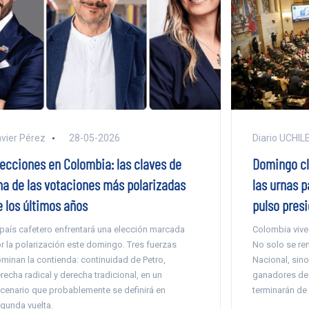
vier Pérez
28-05-2026
Diario UCHIL
lecciones en Colombia: las claves de
Domingo cl
na de las votaciones más polarizadas
las urnas p
e los últimos años
pulso presi
 país cafetero enfrentará una elección marcada
Colombia vive 
r la polarización este domingo. Tres fuerzas
No solo se ren
minan la contienda: continuidad de Petro,
Nacional, sino
recha radical y derecha tradicional, en un
ganadores de l
cenario que probablemente se definirá en
terminarán de 
gunda vuelta.