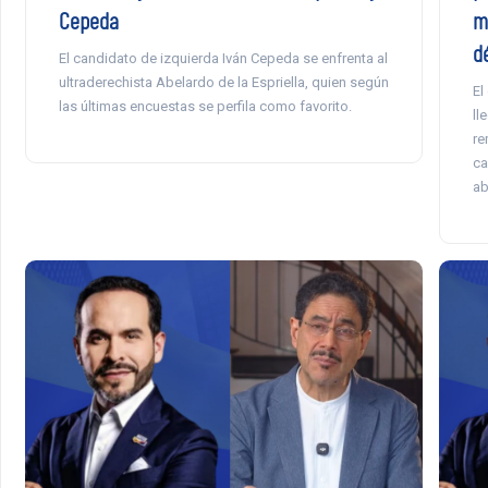
Cepeda
m
d
El candidato de izquierda Iván Cepeda se enfrenta al
ultraderechista Abelardo de la Espriella, quien según
El
las últimas encuestas se perfila como favorito.
ll
re
ca
ab