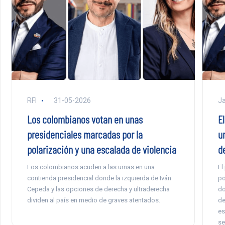
RFI
31-05-2026
Ja
Los colombianos votan en unas
E
presidenciales marcadas por la
u
polarización y una escalada de violencia
d
Los colombianos acuden a las urnas en una
El
contienda presidencial donde la izquierda de Iván
po
Cepeda y las opciones de derecha y ultraderecha
do
dividen al país en medio de graves atentados.
de
es
se