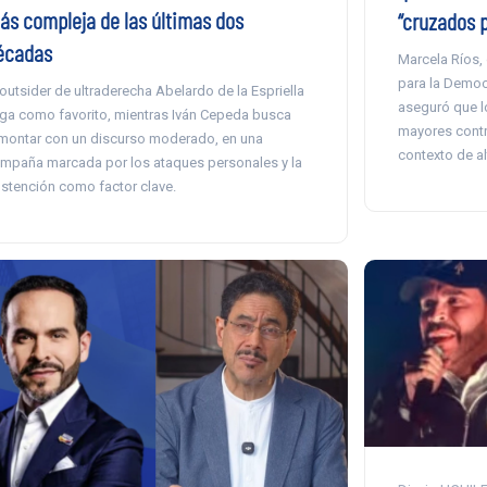
ás compleja de las últimas dos
“cruzados 
écadas
Marcela Ríos, 
para la Democr
 outsider de ultraderecha Abelardo de la Espriella
aseguró que l
ega como favorito, mientras Iván Cepeda busca
mayores contr
montar con un discurso moderado, en una
contexto de al
mpaña marcada por los ataques personales y la
stención como factor clave.