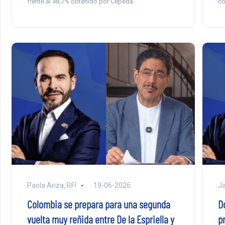
co
frente al 48,7% obtenido por Cepeda.
Paola Ariza, RFI
19-06-2026
Ja
Colombia se prepara para una segunda
D
vuelta muy reñida entre De la Espriella y
p