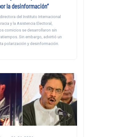
por la desinformación”
directora del Instituto Internacional
acia y la Asistencia Electoral,
os comicios se desarrollaron sin
atiempos. Sin embargo, advirtió un
ta polarización y desinformación.