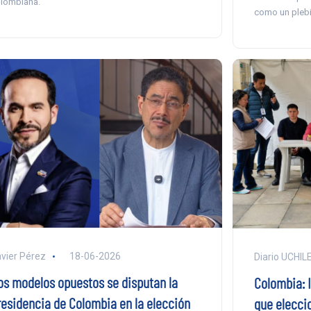
lombiana.
como un plebi
vier Pérez
18-06-2026
Diario UCHIL
os modelos opuestos se disputan la
Colombia: 
residencia de Colombia en la elección
que elecci