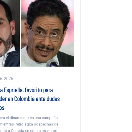
06-2026
la Espriella, favorito para
oder en Colombia ante dudas
os
dera el dinamismo en una campaña
 mientras Petro agita sospechas de
ando a Cepeda en comicios vistos