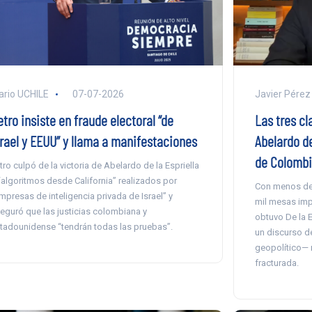
ario UCHILE
07-07-2026
Javier Pérez
tro insiste en fraude electoral “de
Las tres cl
srael y EEUU” y llama a manifestaciones
Abelardo de
de Colomb
tro culpó de la victoria de Abelardo de la Espriella
“algoritmos desde California” realizados por
Con menos de 
mpresas de inteligencia privada de Israel” y
mil mesas imp
eguró que las justicias colombiana y
obtuvo De la E
tadounidense “tendrán todas las pruebas”.
un discurso de
geopolítico— 
fracturada.