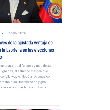
22-06-2026
aves de la ajustada ventaja de
 la Espriella en las elecciones
ia
un punto de diferencia y más de 33
ugnadas, el estrecho margen que
spriella —quien llegó a las urnas con
 mano dura, liberalización y giro
refleja una sociedad colombiana