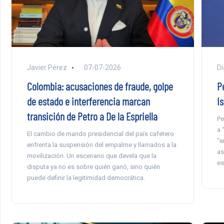
Javier Pérez
07-07-2026
Di
Colombia: acusaciones de fraude, golpe
Pe
de estado e interferencia marcan
I
transición de Petro a De la Espriella
Pe
a 
El cambio de mando presidencial del país cafetero
“e
enfrenta la suspensión del empalme y llamados a la
as
movilización. Un escenario que devela que la
es
disputa ya no es sobre quién ganó, sino quién
puede definir la legitimidad democrática.