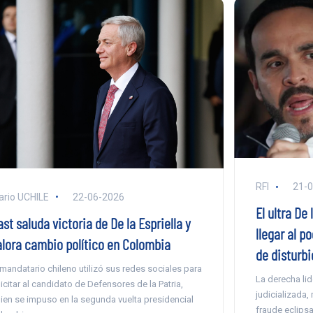
RFI
21-
ario UCHILE
22-06-2026
El ultra De 
st saluda victoria de De la Espriella y
llegar al p
alora cambio político en Colombia
de disturbi
 mandatario chileno utilizó sus redes sociales para
La derecha li
licitar al candidato de Defensores de la Patria,
judicializada,
ien se impuso en la segunda vuelta presidencial
fraude eclips