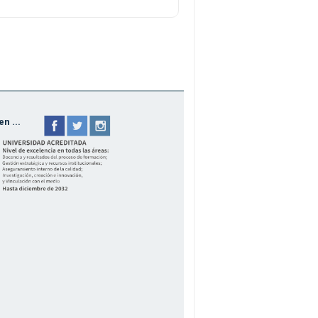
n ...