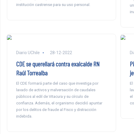
institución castrense para su uso personal.
un
in
Diario UChile
28-12-2022
Di
CDE se querellará contra exalcalde RN
P
Raúl Torrealba
j
El CDE formará parte del caso que investiga por
El
lavado de activos y malversación de caudales
la
públicos al edil de Vitacura y su círculo de
el
confianza. Además, el organismo decidió apuntar
co
por los delitos de fraude al Fisco y distracción
indebida.