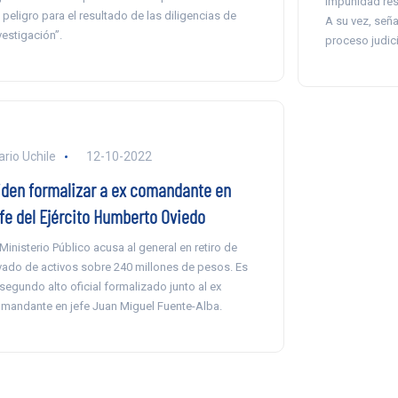
impunidad resp
 peligro para el resultado de las diligencias de
A su vez, seña
vestigación”.
proceso judici
ario Uchile
12-10-2022
iden formalizar a ex comandante en
efe del Ejército Humberto Oviedo
 Ministerio Público acusa al general en retiro de
vado de activos sobre 240 millones de pesos. Es
 segundo alto oficial formalizado junto al ex
mandante en jefe Juan Miguel Fuente-Alba.