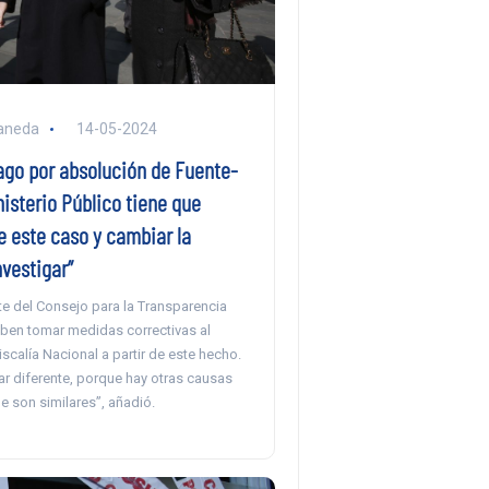
aneda
14-05-2024
ago por absolución de Fuente-
inisterio Público tiene que
e este caso y cambiar la
vestigar”
te del Consejo para la Transparencia
eben tomar medidas correctivas al
Fiscalía Nacional a partir de este hecho.
ar diferente, porque hay otras causas
e son similares”, añadió.