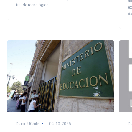
so
fraude tecnológico.
ex
da
Di
Diario UChile
04-10-2025