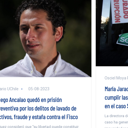
Osciel Moya 
María Jara
ario UChile
05-08-2023
cumplir la
iego Ancalao quedó en prisión
en el caso
eventiva por los delitos de lavado de
tivos, fraude y estafa contra el Fisco
La directora d
caso ha gener
 juez consideró que “su libertad puede constituir