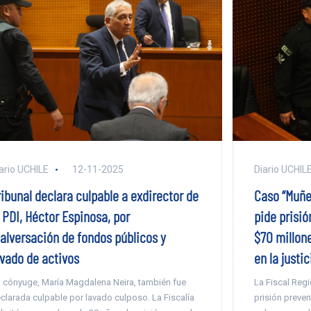
Diario UCHIL
ario UCHILE
12-11-2025
Caso “Muñec
ribunal declara culpable a exdirector de
pide prisió
 PDI, Héctor Espinosa, por
$70 millone
alversación de fondos públicos y
en la justic
avado de activos
La Fiscal Regi
 cónyuge, María Magdalena Neira, también fue
prisión preven
clarada culpable por lavado culposo. La Fiscalía