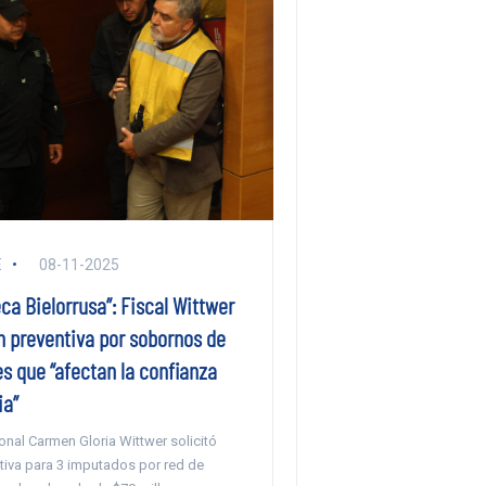
E
08-11-2025
a Bielorrusa”: Fiscal Wittwer
n preventiva por sobornos de
s que “afectan la confianza
ia”
onal Carmen Gloria Wittwer solicitó
tiva para 3 imputados por red de