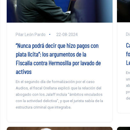
Di
Pilar León Pardo
22-08-2024
Ca
“Nunca podrá decir que hizo pagos con
f
plata lícita”: los argumentos de la
L
Fiscalía contra Hermosilla por lavado de
activos
En
un
En el segundo día de formalización por el caso
ab
Audios, el fiscal Orellana explicó que la relación del
pr
abogado con los Jalaff incluía “ámbitos vinculados
de
con la actividad delictiva”, y que el jurista sabía de la
estructura criminal que integraba.