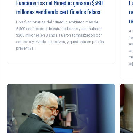
L
Funcionarios del Mineduc ganaron $360
n
millones vendiendo certificados falsos
n
Dos funcionarios del Mineduc emitieron más de
5.500 certificados de estudio falsos y acumularon
A 
$360 millones en 3 años. Fueron formalizados por
il
cohecho y lavado de activos, y quedaron en prisión
es
preventiva.
or
ci
di