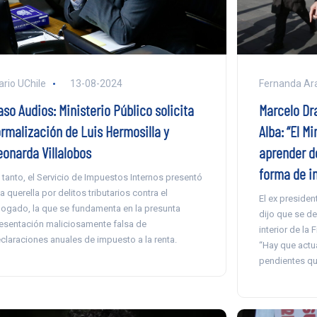
ario UChile
13-08-2024
Fernanda Ar
so Audios: Ministerio Público solicita
Marcelo Dr
ormalización de Luis Hermosilla y
Alba: “El M
eonarda Villalobos
aprender d
forma de in
 tanto, el Servicio de Impuestos Internos presentó
a querella por delitos tributarios contra el
El ex presiden
ogado, la que se fundamenta en la presunta
dijo que se d
esentación maliciosamente falsa de
interior de la 
claraciones anuales de impuesto a la renta.
“Hay que actu
pendientes qu