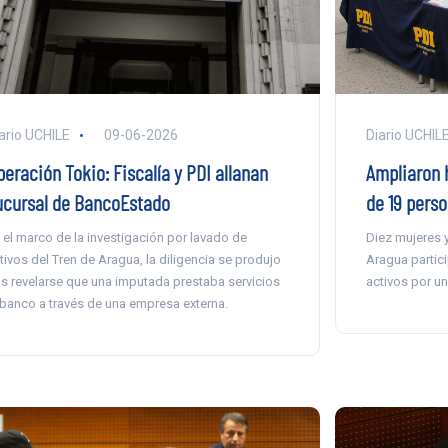
ario UCHILE
09-06-2026
Diario UCHIL
eración Tokio: Fiscalía y PDI allanan
Ampliaron 
ucursal de BancoEstado
de 19 perso
 el marco de la investigación por lavado de
Diez mujeres 
tivos del Tren de Aragua, la diligencia se produjo
Aragua partici
as revelarse que una imputada prestaba servicios
activos por u
 banco a través de una empresa externa.