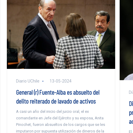
Diario UChile
13-05-2024
General (r) Fuente-Alba es absuelto del
Dí
delito reiterado de lavado de activos
D
pr
A casi un año del inicio del juicio oral, el ex
comandante en Jefe del Ejército y su esposa, Anita
ac
Pinochet, fueron absueltos de los cargos que se les
imputaron por supuesta utilización de dineros de la
El