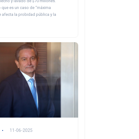
echo y lavado de $70 millones.
ó que es un caso de “máxima
afecta la probidad pública y la
11-06-2025