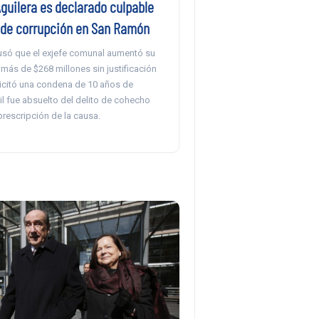
guilera es declarado culpable
s de corrupción en San Ramón
cusó que el exjefe comunal aumentó su
más de $268 millones sin justificación
licitó una condena de 10 años de
dil fue absuelto del delito de cohecho
prescripción de la causa.