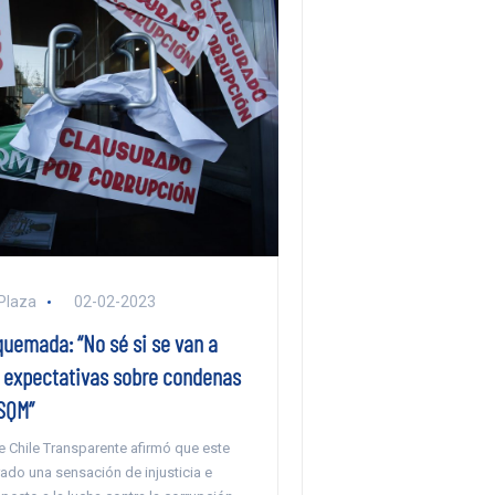
Plaza
02-02-2023
quemada: “No sé si se van a
s expectativas sobre condenas
 SQM”
e Chile Transparente afirmó que este
ado una sensación de injusticia e