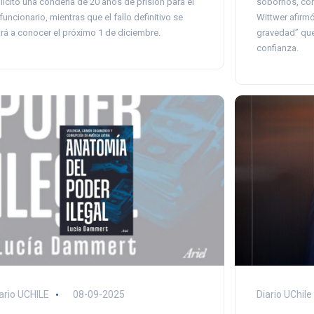
sobornos, coh
licitó una condena de 20 años de prisión para el
Wittwer afirm
funcionario, mientras que el fallo definitivo se
gravedad” que 
rá a conocer el próximo 1 de diciembre.
confianza.
ario UCHILE
08-09-2025
Diario UChile