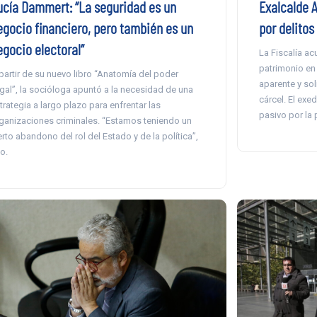
ucía Dammert: “La seguridad es un
Exalcalde A
egocio financiero, pero también es un
por delito
egocio electoral”
La Fiscalía a
patrimonio en 
partir de su nuevo libro “Anatomía del poder
aparente y so
egal”, la socióloga apuntó a la necesidad de una
cárcel. El exe
trategia a largo plazo para enfrentar las
pasivo por la 
ganizaciones criminales. “Estamos teniendo un
erto abandono del rol del Estado y de la política”,
jo.