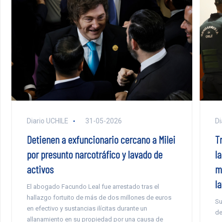
Diario UCHILE
31-05-2026
Di
Detienen a exfuncionario cercano a Milei
T
por presunto narcotráfico y lavado de
la
activos
m
l
El abogado Facundo Leal fue arrestado tras el
hallazgo fortuito de más de dos millones de euros
Su
en efectivo y sustancias ilícitas durante un
de
allanamiento en su propiedad por una causa de