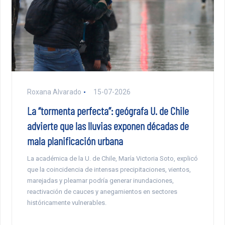
Roxana Alvarado
15-07-2026
La “tormenta perfecta”: geógrafa U. de Chile
advierte que las lluvias exponen décadas de
mala planificación urbana
La académica de la U. de Chile, María Victoria Soto, explicó
que la coincidencia de intensas precipitaciones, vientos,
marejadas y pleamar podría generar inundaciones,
reactivación de cauces y anegamientos en sectores
históricamente vulnerables.