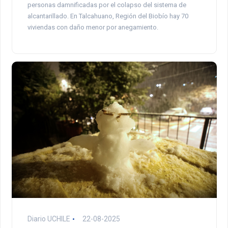
personas damnificadas por el colapso del sistema de
alcantarillado. En Talcahuano, Región del Biobío hay 70
viviendas con daño menor por anegamiento.
Diario UCHILE
22-08-2025