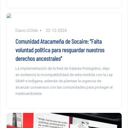
Diario UChile
22-12-2024
Comunidad Atacameña de Socaire: “Falta
voluntad política para resguardar nuestros
derechos ancestrales”
La implementación de la Red de Salares Protegidos, dejo
en evidencia la incompatibilidad de esta medida con la Ley
SBAP e Indígena, además de plantear la urgencia de
alcanzar consensos con las comunidades para proteger el
medioambiente.