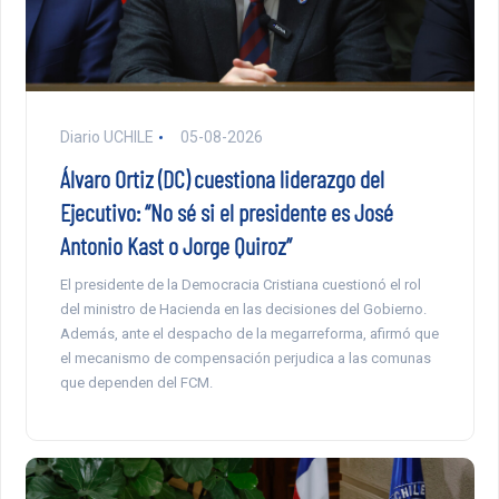
Diario UCHILE
05-08-2026
Álvaro Ortiz (DC) cuestiona liderazgo del
Ejecutivo: “No sé si el presidente es José
Antonio Kast o Jorge Quiroz”
El presidente de la Democracia Cristiana cuestionó el rol
del ministro de Hacienda en las decisiones del Gobierno.
Además, ante el despacho de la megarreforma, afirmó que
el mecanismo de compensación perjudica a las comunas
que dependen del FCM.