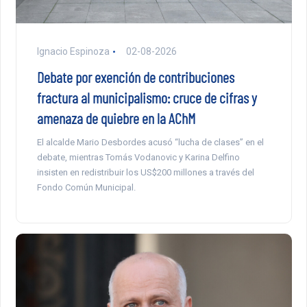
Ignacio Espinoza
02-08-2026
Debate por exención de contribuciones
fractura al municipalismo: cruce de cifras y
amenaza de quiebre en la AChM
El alcalde Mario Desbordes acusó “lucha de clases” en el
debate, mientras Tomás Vodanovic y Karina Delfino
insisten en redistribuir los US$200 millones a través del
Fondo Común Municipal.