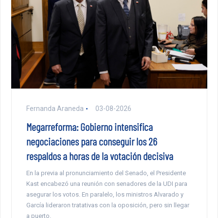
Fernanda Araneda
03-08-2026
Megarreforma: Gobierno intensifica
negociaciones para conseguir los 26
respaldos a horas de la votación decisiva
En la previa al pronunciamiento del Senado, el Presidente
Kast encabezó una reunión con senadores de la UDI para
asegurar los votos. En paralelo, los ministros Alvarado y
García lideraron tratativas con la oposición, pero sin llegar
a puerto.