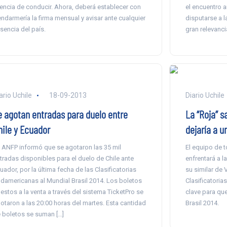
cencia de conducir. Ahora, deberá establecer con
el encuentro a
ndarmería la firma mensual y avisar ante cualquier
disputarse a 
sencia del país.
gran relevanci
ario Uchile
18-09-2013
Diario Uchile
e agotan entradas para duelo entre
La “Roja” s
hile y Ecuador
dejaría a u
 ANFP informó que se agotaron las 35 mil
El equipo de 
tradas disponibles para el duelo de Chile ante
enfrentará a l
uador, por la última fecha de las Clasificatorias
su similar de 
damericanas al Mundial Brasil 2014. Los boletos
Clasificatori
estos a la venta a través del sistema TicketPro se
clave para que
otaron a las 20:00 horas del martes. Esta cantidad
Brasil 2014.
 boletos se suman […]