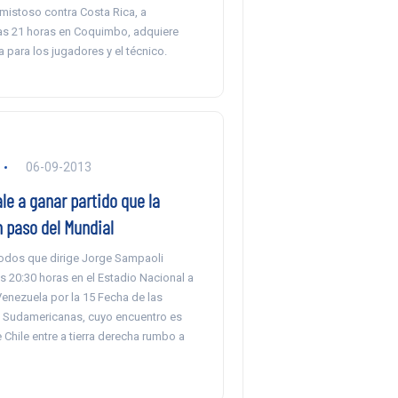
mistoso contra Costa Rica, a
las 21 horas en Coquimbo, adquiere
a para los jugadores y el técnico.
06-09-2013
ale a ganar partido que la
n paso del Mundial
todos que dirige Jorge Sampaoli
as 20:30 horas en el Estadio Nacional a
Venezuela por la 15 Fecha de las
as Sudamericanas, cuyo encuentro es
 Chile entre a tierra derecha rumbo a