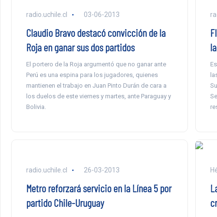
radio.uchile.cl
03-06-2013
ra
Claudio Bravo destacó convicción de la
F
Roja en ganar sus dos partidos
la
El portero de la Roja argumentó que no ganar ante
Es
Perú es una espina para los jugadores, quienes
la
mantienen el trabajo en Juan Pinto Durán de cara a
Su
los duelos de este viernes y martes, ante Paraguay y
Se
Bolivia.
re
radio.uchile.cl
26-03-2013
Hé
Metro reforzará servicio en la Línea 5 por
La
partido Chile-Uruguay
c