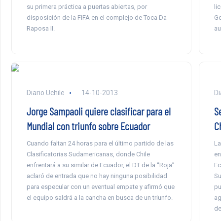
su primera práctica a puertas abiertas, por
li
disposición de la FIFA en el complejo de Toca Da
Ge
Raposa II.
au
Diario Uchile
14-10-2013
Di
Jorge Sampaoli quiere clasificar para el
S
Mundial con triunfo sobre Ecuador
C
Cuando faltan 24 horas para el último partido de las
La
Clasificatorias Sudamericanas, donde Chile
en
enfrentará a su similar de Ecuador, el DT de la “Roja”
Ec
aclaró de entrada que no hay ninguna posibilidad
Su
para especular con un eventual empate y afirmó que
pu
el equipo saldrá a la cancha en busca de un triunfo.
ag
de