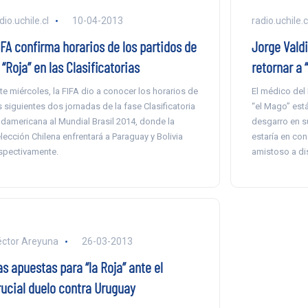
dio.uchile.cl
10-04-2013
radio.uchile.c
IFA confirma horarios de los partidos de
Jorge Valdi
 “Roja” en las Clasificatorias
retornar a 
te miércoles, la FIFA dio a conocer los horarios de
El médico del 
s siguientes dos jornadas de la fase Clasificatoria
“el Mago” est
damericana al Mundial Brasil 2014, donde la
desgarro en s
lección Chilena enfrentará a Paraguay y Bolivia
estaría en con
spectivamente.
amistoso a dis
ctor Areyuna
26-03-2013
s apuestas para “la Roja” ante el
rucial duelo contra Uruguay