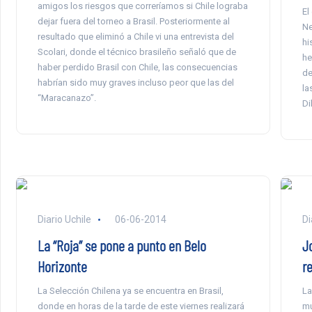
amigos los riesgos que correríamos si Chile lograba
El
dejar fuera del torneo a Brasil. Posteriormente al
Ne
resultado que eliminó a Chile vi una entrevista del
hi
Scolari, donde el técnico brasileño señaló que de
he
haber perdido Brasil con Chile, las consecuencias
de
habrían sido muy graves incluso peor que las del
la
“Maracanazo”.
Di
Diario Uchile
06-06-2014
Di
La “Roja” se pone a punto en Belo
J
Horizonte
re
La Selección Chilena ya se encuentra en Brasil,
La
donde en horas de la tarde de este viernes realizará
mu