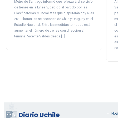
Metro de Santiago informó que reforzará el servicio
A 
de trenes en la Línea 5, debido al partido por las
Se
Clasificatorias Mundialistas que disputarán hoy a las
pa
20:30 horas las selecciones de Chile y Uruguay en el
mu
Estadio Nacional. Entre las medidas tomadas está
el
aumentar el número de trenes con dirección al
co
terminal Vicente Valdés desde […]
es
as
co
Diario Uchile
Noti