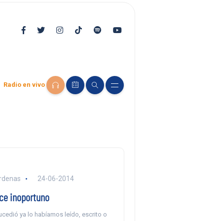
Radio en vivo
árdenas
24-06-2014
ce inoportuno
cedió ya lo habíamos leído, escrito o