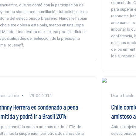
comentado. Ch
 encuentro, que no contó con la participación de
para superar 
ymar, ha sido la peor humillación futbolística en la
respuesta futb
storia del seleccionado brasileño. Nunca le habían
antemano las v
cho siete goles a este país, menos en una Copa
importar lo q
l Mundo. Una derrota que incluso podría influir en
conferencia, l
s posibilidades de reelección de la presidenta
mínimas opcio
lma Rousseff.
de los enfrent
los europeos.
ario Uchile
29-04-2014
Diario Uchile
ohnny Herrera es condenado a pena
Chile comi
mitida y podrá ir a Brasil 2014
amistoso a
 pena remitida consta además de dos UTM de
Ante el objeti
lta más la suspensión por otros dos años de la
seleccionados