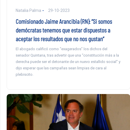
Natalia Palma
29-10-2023
Comisionado Jaime Arancibia (RN): “Si somos
demócratas tenemos que estar dispuestos a
aceptar los resultados que no nos gustan”
El abogado calificó como “exagerados” los dichos del
senador Quintana, tras advertir que una “constitución más a la
derecha puede ser el detonante de un nuevo estallido social” y
dijo esperar que las campañas sean limpias de cara al
plebiscito.