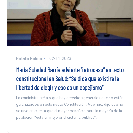
Natalia Palma
02-11-2023
María Soledad Barría advierte “retroceso” en texto
constitucional en Salud: “Se dice que existirá la
libertad de elegir y eso es un espejismo”
La exministra señaló que hay derechos generales que no están
garantizados en esta nueva Constitución. Además, dijo que no
se tuvo en cuenta que el mayor beneficio para la mayoría de la
población “está en mejorar el sistema público”.