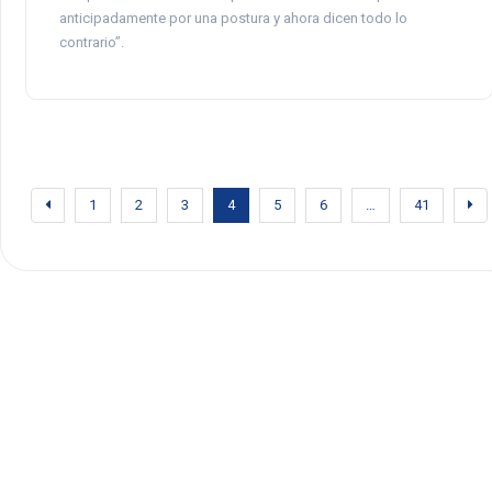
anticipadamente por una postura y ahora dicen todo lo
contrario”.
1
2
3
4
5
6
…
41