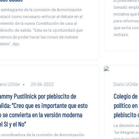
El presidente 
Senado emplaz
 exintegrante de la comisión de Armonización
iniciativa que
stacó como necesario enfocar el debate en el
para reformas
ntenido de la nueva Constitución de cara al
que se ha con
ebiscito de salida. “Esta es la oportunidad que
rechazo.
nemos de poder hacer las cosas de manera
stinta”, dijo.
ario UChile
29-06-2022
Diario UChile
ammy Pustilnick por plebiscito de
Colegio de
alida: “Creo que es importante que esto
político en
o se convierta en la versión moderna
plebiscito 
l Sí y el No”
La decisión s
“se integran n
 coordinadora de la comisión de Armonización