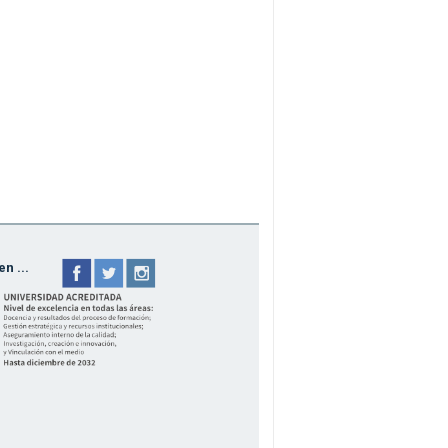
n ...