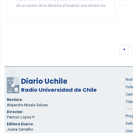
de un sector de la derecha al levantar una tercera vía.
Diario Uchile
Noti
Col
Radio Universidad de Chile
Cart
Rectora:
Trib
Alejandra Mizala Salces
Director:
Prog
Patricio López P.
Seña
Editora Diario:
Joana Carvalho
Uso