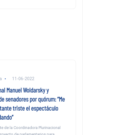
a
11-06-2022
al Manuel Woldarsky y
de senadores por quórum: “Me
ante triste el espectáculo
dando”
te de la Coordinadora Plurinacional
proyecto de parlamentarios para