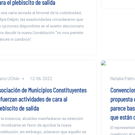
ra el plebiscito de salida
 una carta enviada al timonel de la colectividad,
lipe Delpín, las exautoridades consideraron que
s opciones disponibles en el evento eleccionario
ra decidir la nueva Constitución “no nos permite
tices ni cambios”.
ario UChile
12-06-2022
Natalia Palm
sociación de Municipios Constituyentes
Convencion
efuerzan actividades de cara al
propuesta 
ebiscito de salida
parece bast
que están 
 la instancia, alcaldes manifestaron su intención
 movilizarse en favor de aprobar la nueva
El representan
nstitución; sin embargo, aclararon que aquello se
cuestionó el 