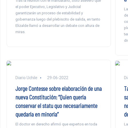
Tras la reunión con el mandatario, Soto aseveró que
el poder Ejecutivo, Legislativo y Judicial
La
garantizarán un proceso de estabilidad y
de
gobernanza luego del plebiscito de salida, en tanto
co
Elizalde llamó a desarrollar un debate con altura de
pl
miras.
te
di
Diario Uchile
29-06-2022
Di
Jorge Contesse sobre elaboración de una
T
nueva Constitución: “Quien quería
s
conservar el statu quo necesariamente
n
quedaría en minoría”
de
El doctor en derecho afirmó que expertos en toda
La