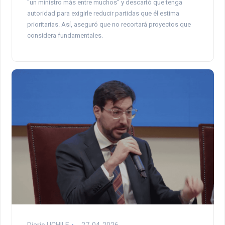
“un ministro más entre muchos” y descartó que tenga
autoridad para exigirle reducir partidas que él estima
prioritarias. Así, aseguró que no recortará proyectos que
considera fundamentales.
Diario UCHILE
27-04-2026