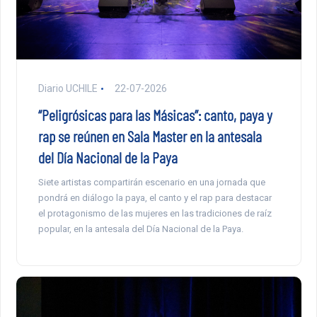
Diario UCHILE
22-07-2026
“Peligrósicas para las Másicas”: canto, paya y
rap se reúnen en Sala Master en la antesala
del Día Nacional de la Paya
Siete artistas compartirán escenario en una jornada que
pondrá en diálogo la paya, el canto y el rap para destacar
el protagonismo de las mujeres en las tradiciones de raíz
popular, en la antesala del Día Nacional de la Paya.