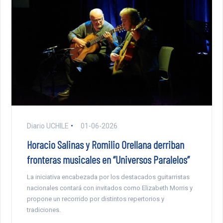
Diario UCHILE
01-06-2026
Horacio Salinas y Romilio Orellana derriban
fronteras musicales en “Universos Paralelos”
La iniciativa encabezada por los destacados guitarristas
nacionales contará con invitados como Elizabeth Morris y
propone un recorrido por distintos repertorios y
tradiciones.