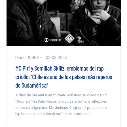
Diario UCHILE
03-03-2026
MC Piri y Semillah Skillz, emblemas del rap
criollo: “Chile es uno de los países más raperos
de Sudamérica”
A días de presentar en formato acústico su disco debut
“Sorprais” en Sala Master, el dúo Estéreo Fam reflexionó
sobre su origen tras Movimiento Original, el presente del
hip hop nacional y los desafíos de la industria.