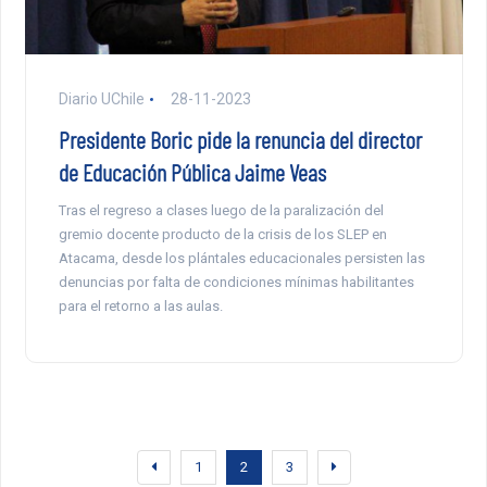
Diario UChile
28-11-2023
Presidente Boric pide la renuncia del director
de Educación Pública Jaime Veas
Tras el regreso a clases luego de la paralización del
gremio docente producto de la crisis de los SLEP en
Atacama, desde los plántales educacionales persisten las
denuncias por falta de condiciones mínimas habilitantes
para el retorno a las aulas.
1
2
3