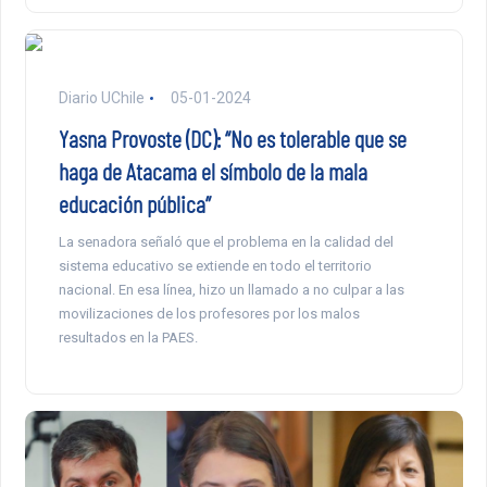
Diario UChile
05-01-2024
Yasna Provoste (DC): “No es tolerable que se
haga de Atacama el símbolo de la mala
educación pública”
La senadora señaló que el problema en la calidad del
sistema educativo se extiende en todo el territorio
nacional. En esa línea, hizo un llamado a no culpar a las
movilizaciones de los profesores por los malos
resultados en la PAES.