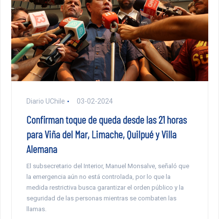
Diario UChile
03-02-2024
Confirman toque de queda desde las 21 horas
para Viña del Mar, Limache, Quilpué y Villa
Alemana
El subsecretario del Interior, Manuel Monsalve, señaló que
la emergencia aún no está controlada, por lo que la
medida restrictiva busca garantizar el orden público y la
seguridad de las personas mientras se combaten las
llamas.