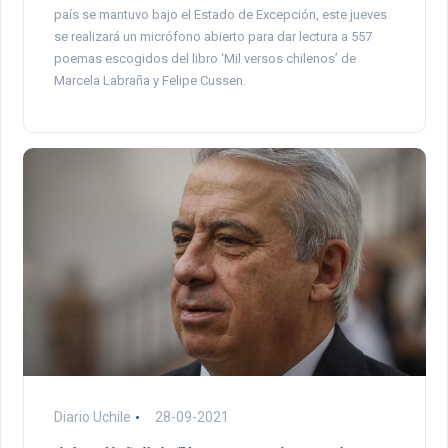
país se mantuvo bajo el Estado de Excepción, este jueves
se realizará un micrófono abierto para dar lectura a 557
poemas escogidos del libro ‘Mil versos chilenos’ de
Marcela Labraña y Felipe Cussen.
Diario Uchile
28-09-2021