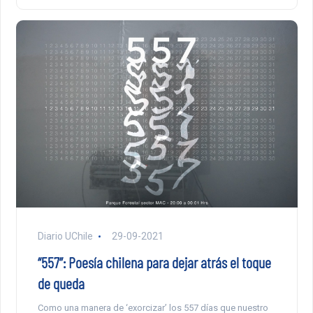
Diario UChile
29-09-2021
“557”: Poesía chilena para dejar atrás el toque
de queda
Como una manera de ‘exorcizar’ los 557 días que nuestro