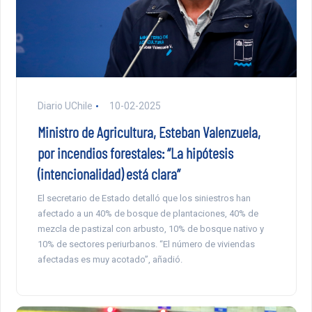
Diario UChile
10-02-2025
Ministro de Agricultura, Esteban Valenzuela,
por incendios forestales: “La hipótesis
(intencionalidad) está clara”
El secretario de Estado detalló que los siniestros han
afectado a un 40% de bosque de plantaciones, 40% de
mezcla de pastizal con arbusto, 10% de bosque nativo y
10% de sectores periurbanos. “El número de viviendas
afectadas es muy acotado”, añadió.