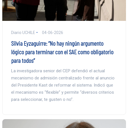
Diario UCHILE
04-06-2026
Silvia Eyzaguirre: “No hay ningún argumento
lógico para terminar con el SAE como obligatorio
para todos”
La investigadora senior del CEP defendió el actual
mecanismo de admisión centralizado frente al anuncio
del Presidente Kast de reformar el sistema. Indicó que
el mecanismo es “flexible” y permite “diversos criterios
para seleccionar, te gusten o no”.