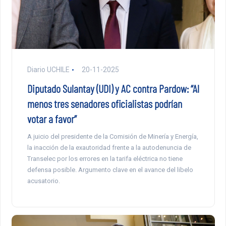
Diario UCHILE
20-11-2025
Diputado Sulantay (UDI) y AC contra Pardow: “Al
menos tres senadores oficialistas podrían
votar a favor”
A juicio del presidente de la Comisión de Minería y Energía,
la inacción de la exautoridad frente a la autodenuncia de
Transelec por los errores en la tarifa eléctrica no tiene
defensa posible. Argumento clave en el avance del libelo
acusatorio.