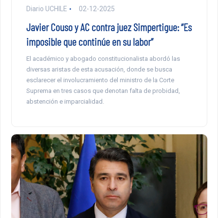
Diario UCHILE
02-12-2025
Javier Couso y AC contra juez Simpertigue: “Es
imposible que continúe en su labor”
El académico y abogado constitucionalista abordó las
diversas aristas de esta acusación, donde se busca
esclarecer el involucramiento del ministro de la Corte
Suprema en tres casos que denotan falta de probidad,
abstención e imparcialidad.