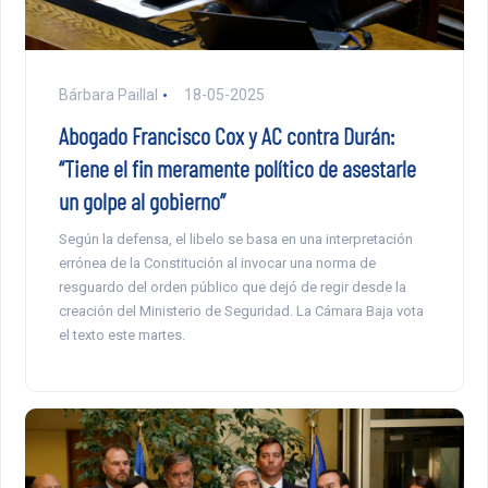
Bárbara Paillal
18-05-2025
Abogado Francisco Cox y AC contra Durán:
“Tiene el fin meramente político de asestarle
un golpe al gobierno”
Según la defensa, el libelo se basa en una interpretación
errónea de la Constitución al invocar una norma de
resguardo del orden público que dejó de regir desde la
creación del Ministerio de Seguridad. La Cámara Baja vota
el texto este martes.