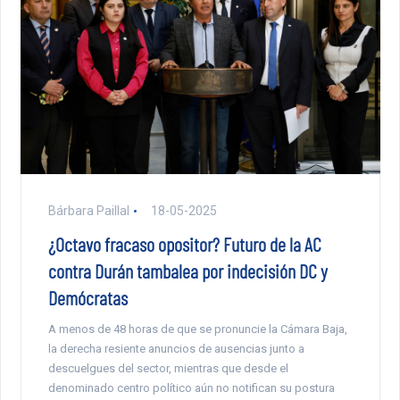
Bárbara Paillal
18-05-2025
¿Octavo fracaso opositor? Futuro de la AC
contra Durán tambalea por indecisión DC y
Demócratas
A menos de 48 horas de que se pronuncie la Cámara Baja,
la derecha resiente anuncios de ausencias junto a
descuelgues del sector, mientras que desde el
denominado centro político aún no notifican su postura