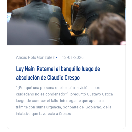
Alexis Polo González
13-01-2026
Ley Naín-Retamal al banquillo luego de
absolución de Claudio Crespo
“¿Por qué una persona que le quita la visión a otro
ciudadano no es condenado?”, preguntó Gustavo Gatica
luego de conocer el fallo. Interrogante que apunta al
trámite con suma urgencia, por parte del Gobierno, de la
iniciativa que favoreció a Crespo.