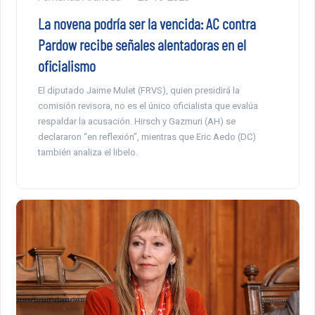
La novena podría ser la vencida: AC contra
Pardow recibe señales alentadoras en el
oficialismo
El diputado Jaime Mulet (FRVS), quien presidirá la
comisión revisora, no es el único oficialista que evalúa
respaldar la acusación. Hirsch y Gazmuri (AH) se
declararon “en reflexión”, mientras que Eric Aedo (DC)
también analiza el libelo.