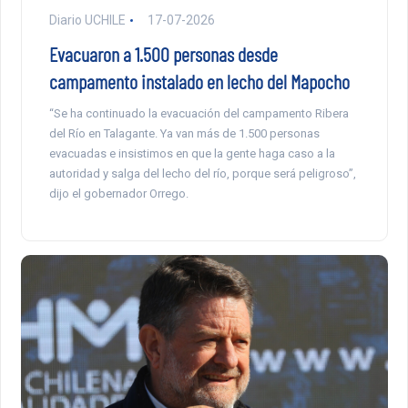
Diario UCHILE
17-07-2026
Evacuaron a 1.500 personas desde
campamento instalado en lecho del Mapocho
“Se ha continuado la evacuación del campamento Ribera
del Río en Talagante. Ya van más de 1.500 personas
evacuadas e insistimos en que la gente haga caso a la
autoridad y salga del lecho del río, porque será peligroso”,
dijo el gobernador Orrego.