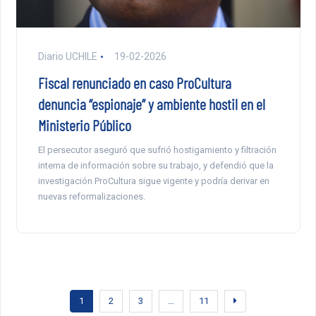
Diario UCHILE
19-02-2026
Fiscal renunciado en caso ProCultura
denuncia “espionaje” y ambiente hostil en el
Ministerio Público
El persecutor aseguró que sufrió hostigamiento y filtración
interna de información sobre su trabajo, y defendió que la
investigación ProCultura sigue vigente y podría derivar en
nuevas reformalizaciones.
1
2
3
…
11