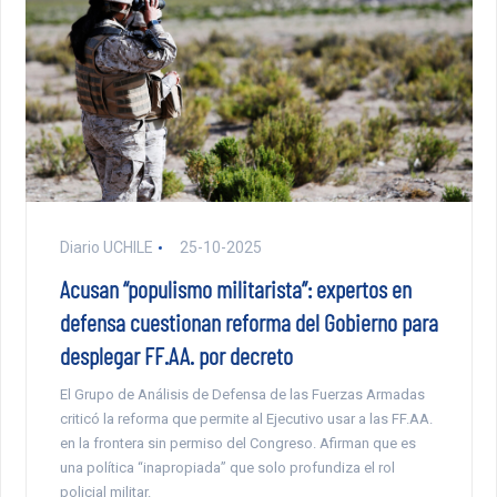
Diario UCHILE
25-10-2025
Acusan “populismo militarista”: expertos en
defensa cuestionan reforma del Gobierno para
desplegar FF.AA. por decreto
El Grupo de Análisis de Defensa de las Fuerzas Armadas
criticó la reforma que permite al Ejecutivo usar a las FF.AA.
en la frontera sin permiso del Congreso. Afirman que es
una política “inapropiada” que solo profundiza el rol
policial militar.