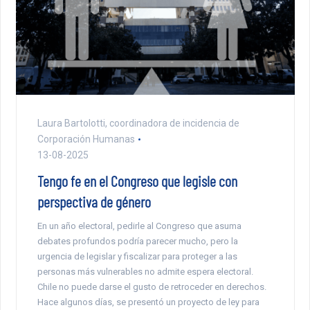
Laura Bartolotti, coordinadora de incidencia de
Corporación Humanas
13-08-2025
Tengo fe en el Congreso que legisle con
perspectiva de género
En un año electoral, pedirle al Congreso que asuma
debates profundos podría parecer mucho, pero la
urgencia de legislar y fiscalizar para proteger a las
personas más vulnerables no admite espera electoral.
Chile no puede darse el gusto de retroceder en derechos.
Hace algunos días, se presentó un proyecto de ley para