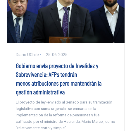
Diario UChile
25-06-2025
Gobierno envía proyecto de Invalidez y
Sobrevivencia: AFPs tendrán
menos atribuciones pero mantendrán la
gestión administrativa
El proyecto de ley -enviado al Senado para su tramitación
legislativa con suma urgencia- se enmarca en la
implementación de la reforma de pensiones y fue
calificado por el ministro de Hacienda, Mario Marcel, como
“relativamente corto y simple”.