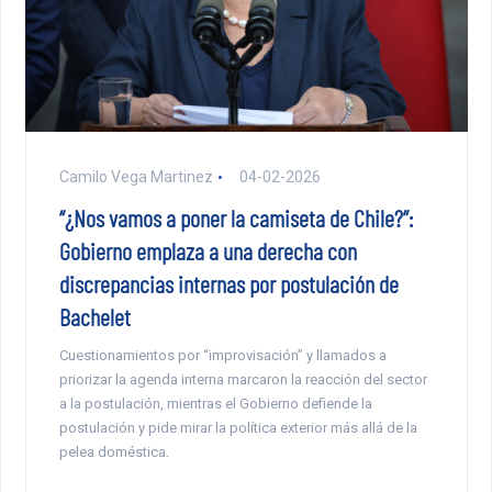
Camilo Vega Martinez
04-02-2026
“¿Nos vamos a poner la camiseta de Chile?”:
Gobierno emplaza a una derecha con
discrepancias internas por postulación de
Bachelet
Cuestionamientos por “improvisación” y llamados a
priorizar la agenda interna marcaron la reacción del sector
a la postulación, mientras el Gobierno defiende la
postulación y pide mirar la política exterior más allá de la
pelea doméstica.