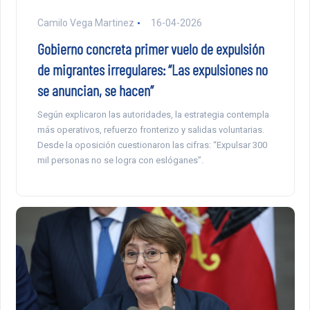
Camilo Vega Martinez
16-04-2026
Gobierno concreta primer vuelo de expulsión
de migrantes irregulares: “Las expulsiones no
se anuncian, se hacen”
Según explicaron las autoridades, la estrategia contempla
más operativos, refuerzo fronterizo y salidas voluntarias.
Desde la oposición cuestionaron las cifras: “Expulsar 300
mil personas no se logra con eslóganes”.