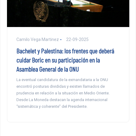
Camilo Vega Martinez
22-09-2025
Bachelet y Palestina: los frentes que deberá
cuidar Boric en su participación en la
Asamblea General de la ONU
La eventual candidatura de la exmandataria a la ONU
encontró posturas divididas y existen llamados de
prudencia en relación a la situación en Medio Oriente.
Desde La Moneda destacan la agenda internacional
“sistemática y coherente” del Presidente.