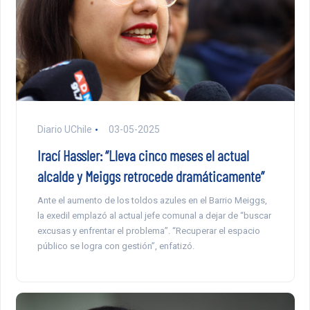
Diario UChile
03-05-2025
Irací Hassler: “Lleva cinco meses el actual
alcalde y Meiggs retrocede dramáticamente”
Ante el aumento de los toldos azules en el Barrio Meiggs,
la exedil emplazó al actual jefe comunal a dejar de “buscar
excusas y enfrentar el problema”. “Recuperar el espacio
público se logra con gestión”, enfatizó.