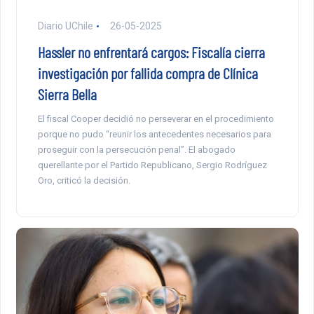
Diario UChile
26-05-2025
Hassler no enfrentará cargos: Fiscalía cierra
investigación por fallida compra de Clínica
Sierra Bella
El fiscal Cooper decidió no perseverar en el procedimiento
porque no pudo “reunir los antecedentes necesarios para
proseguir con la persecución penal”. El abogado
querellante por el Partido Republicano, Sergio Rodríguez
Oro, criticó la decisión.