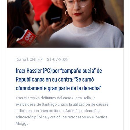
Diario UCHILE
31-07-2025
Irací Hassler (PC) por “campaña sucia” de
Republicanos en su contra: “Se sumó
cómodamente gran parte de la derecha”
Tras el archivo definitivo del caso Sierra Bella, la
exalcaldesa de Santiago criticó la utilización de causas
judiciales con fines políticos. Además, defendió la
educación pública y criticó los retrocesos en el barrios
Meiggs.