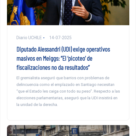
Diario UCHILE
14-07-2025
Diputado Alessandri (UDI) exige operativos
masivos en Meiggs: “El ‘picoteo’ de
fiscalizaciones no da resultados”
El gremialista aseguró que barrios con problemas de
delincuencia como el emplazado en Santiago necesitan
“que el Estado les caiga con todo su peso”. Respecto a las
elecciones parlamentarias, aseguró que la UDI insistirá en
la unidad de la derecha.