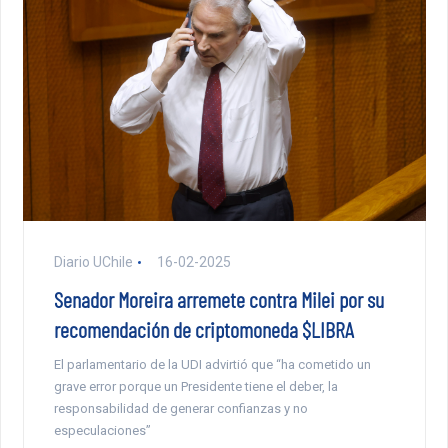
Diario UChile
16-02-2025
Senador Moreira arremete contra Milei por su
recomendación de criptomoneda $LIBRA
El parlamentario de la UDI advirtió que “ha cometido un
grave error porque un Presidente tiene el deber, la
responsabilidad de generar confianzas y no
especulaciones”