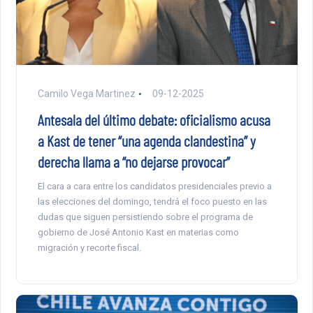
Camilo Vega Martinez
09-12-2025
Antesala del último debate: oficialismo acusa
a Kast de tener “una agenda clandestina” y
derecha llama a “no dejarse provocar”
El cara a cara entre los candidatos presidenciales previo a
las elecciones del domingo, tendrá el foco puesto en las
dudas que siguen persistiendo sobre el programa de
gobierno de José Antonio Kast en materias como
migración y recorte fiscal.