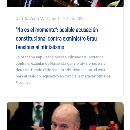
Camilo Vega Martinez
27-05-2026
“No es el momento”: posible acusación
constitucional contra exministro Grau
tensiona al oficialismo
La ofensiva impulsada por republicanos y libertarios
contra el extitular de Hacienda generó divisiones en la
derecha. Desde Chile Vamos advirtieron sobre el costo
para el diálogo legislativo en torno a la megarreforma del
Ejecutivo.