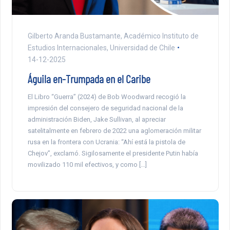
Gilberto Aranda Bustamante, Académico Instituto de
Estudios Internacionales, Universidad de Chile
14-12-2025
Águila en-Trumpada en el Caribe
El Libro “Guerra” (2024) de Bob Woodward recogió la
impresión del consejero de seguridad nacional de la
administración Biden, Jake Sullivan, al apreciar
satelitalmente en febrero de 2022 una aglomeración militar
rusa en la frontera con Ucrania: “Ahí está la pistola de
Chejov”, exclamó. Sigilosamente el presidente Putin había
movilizado 110 mil efectivos, y como […]