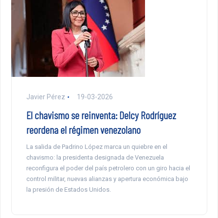
Javier Pérez
19-03-2026
El chavismo se reinventa: Delcy Rodríguez
reordena el régimen venezolano
La salida de Padrino López marca un quiebre en el
chavismo: la presidenta designada de Venezuela
reconfigura el poder del país petrolero con un giro hacia el
control militar, nuevas alianzas y apertura económica bajo
la presión de Estados Unidos.