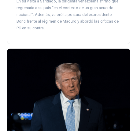
En su visita a Santiago, la dirigenta venezolana afirmó que
regresaría a su país “en el contexto de un gran acuerdo
nacional”. Además, valoró la postura del expresidente
Boric frente al régimen de Maduro y abordó las críticas del
PC en su contra.