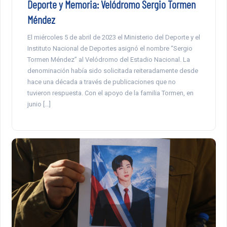
Deporte y Memoria: Velódromo Sergio Tormen
Méndez
El miércoles 5 de abril de 2023 el Ministerio del Deporte y el
Instituto Nacional de Deportes asignó el nombre “Sergio
Tormen Méndez” al Velódromo del Estadio Nacional. La
denominación había sido solicitada reiteradamente desde
hace una década a través de publicaciones que no
tuvieron respuesta. Con el apoyo de la familia Tormen, en
junio […]