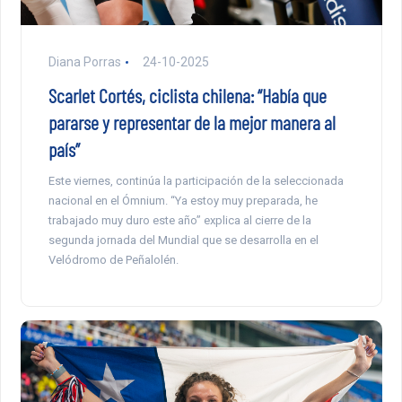
Diana Porras
24-10-2025
Scarlet Cortés, ciclista chilena: “Había que
pararse y representar de la mejor manera al
país”
Este viernes, continúa la participación de la seleccionada
nacional en el Ómnium. “Ya estoy muy preparada, he
trabajado muy duro este año” explica al cierre de la
segunda jornada del Mundial que se desarrolla en el
Velódromo de Peñalolén.