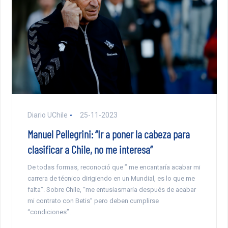
Diario UChile
25-11-2023
Manuel Pellegrini: “Ir a poner la cabeza para
clasificar a Chile, no me interesa”
De todas formas, reconoció que ” me encantaría acabar mi
carrera de técnico dirigiendo en un Mundial, es lo que me
falta”. Sobre Chile, “me entusiasmaría después de acabar
mi contrato con Betis” pero deben cumplirse
“condiciones”.