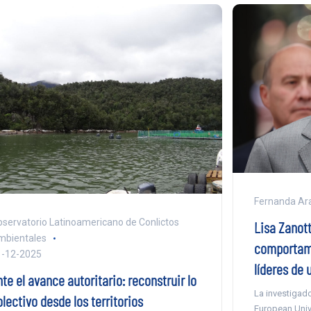
Fernanda Ar
servatorio Latinoamericano de Conlictos
Lisa Zanott
mbientales
comportami
1-12-2025
líderes de 
te el avance autoritario: reconstruir lo
La investigado
lectivo desde los territorios
European Unive