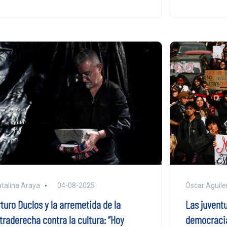
talina Araya
04-08-2025
Óscar Aguile
turo Duclos y la arremetida de la
Las juventu
traderecha contra la cultura: “Hoy
democracia