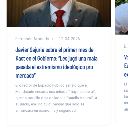
Fernanda Araneda
12-04-2026
Di
Javier Sajuria sobre el primer mes de
Vo
Kast en el Gobierno: “Les jugó una mala
E
pasada el extremismo ideológico pro
e
mercado”
El
El director de Espacio Público señaló que el
in
Mandatario encarna una mirada “muy neoliberal”,
It
que no por ello deja de lado la “batalla cultural”. A
mi
su juicio, era “ridículo” pensar que solo se
af
enfoncaria en economía y seguridad.