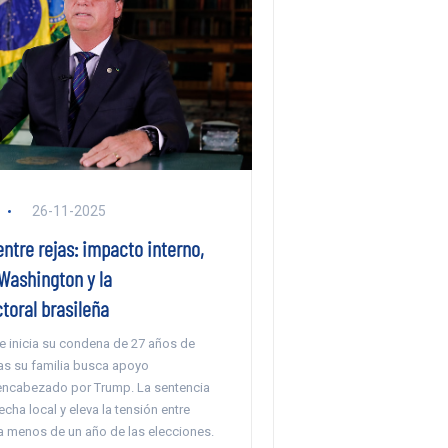
26-11-2025
ntre rejas: impacto interno,
Washington y la
ctoral brasileña
te inicia su condena de 27 años de
ras su familia busca apoyo
 encabezado por Trump. La sentencia
echa local y eleva la tensión entre
 a menos de un año de las elecciones.