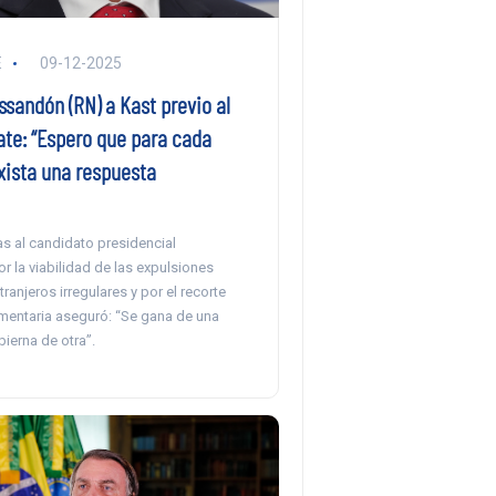
E
09-12-2025
sandón (RN) a Kast previo al
ate: “Espero que para cada
xista una respuesta
cas al candidato presidencial
r la viabilidad de las expulsiones
ranjeros irregulares y por el recorte
lamentaria aseguró: “Se gana de una
ierna de otra”.