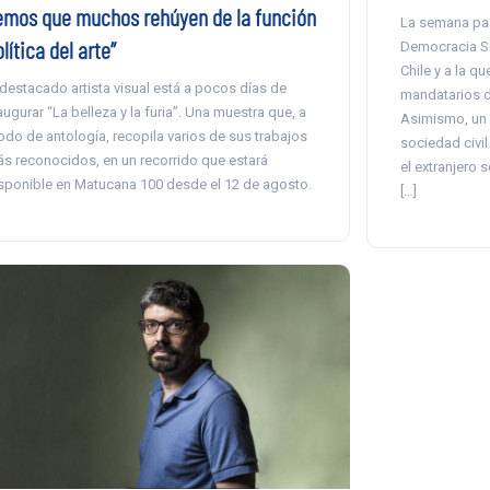
emos que muchos rehúyen de la función
La semana pas
lítica del arte”
Democracia Si
Chile y a la qu
 destacado artista visual está a pocos días de
mandatarios d
augurar “La belleza y la furia”. Una muestra que, a
Asimismo, un 
do de antología, recopila varios de sus trabajos
sociedad civil
s reconocidos, en un recorrido que estará
el extranjero s
sponible en Matucana 100 desde el 12 de agosto.
[…]