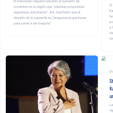
El historiador español lamentó el aumento de
El
corrientes en la región que “plantean propuestas
Ka
regresivas, autoritarias”. Así, manifestó que el
la
desafío de la izquierda es “preguntarse qué hacer
po
para volver a ser mayoría”.
a 
de
te
Di
S
K
un
La
re