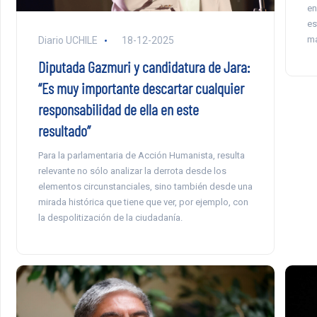
en
es
ma
Diario UCHILE
18-12-2025
Diputada Gazmuri y candidatura de Jara:
“Es muy importante descartar cualquier
responsabilidad de ella en este
resultado”
Para la parlamentaria de Acción Humanista, resulta
relevante no sólo analizar la derrota desde los
elementos circunstanciales, sino también desde una
mirada histórica que tiene que ver, por ejemplo, con
la despolitización de la ciudadanía.