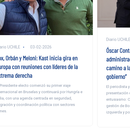
Diario UCHIL
ario UCHILE
03-02-2026
Óscar Conta
x, Orbán y Meloni: Kast inicia gira en
administrac
uropa con reuniones con líderes de la
camino a la
xtrema derecha
gobierno”
 Presidente electo comenzó su primer viaje
El periodista 
ternacional en Bruselas y continuará por Hungría e
presentación d
alia, con una agenda centrada en seguridad,
entusiasmo: Ch
gración y coordinación política con sectores
gestión de Bor
ines.
izquierda y p