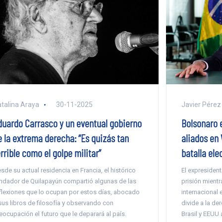
talina Araya
30-11-2025
Javier Pérez
duardo Carrasco y un eventual gobierno
Bolsonaro e
e la extrema derecha: “Es quizás tan
aliados en 
rrible como el golpe militar”
batalla ele
sde su actual residencia en Francia, el histórico
El expresiden
ndador de Quilapayún compartió algunas de las
prisión mient
flexiones que lo ocupan por estos días, abocado
internacional
sus libros de filosofía y observando con
divide a la der
eocupación el futuro que le deparará al país.
Brasil y EEUU