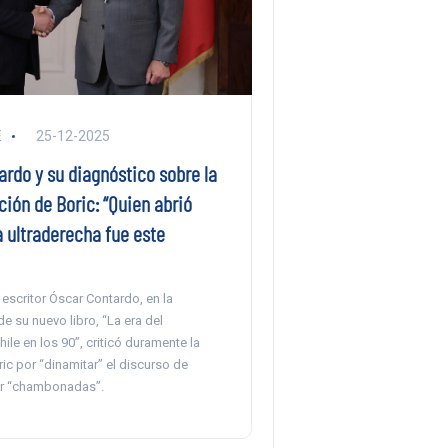
E
25-12-2025
rdo y su diagnóstico sobre la
ión de Boric: “Quien abrió
 ultraderecha fue este
y escritor Óscar Contardo, en la
e su nuevo libro, “La era del
ile en los 90”, criticó duramente la
ic por “dinamitar” el discurso de
or “chambonadas”.