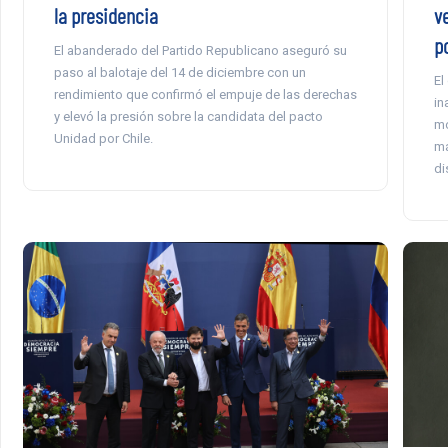
la presidencia
v
po
El abanderado del Partido Republicano aseguró su
paso al balotaje del 14 de diciembre con un
El
rendimiento que confirmó el empuje de las derechas
in
y elevó la presión sobre la candidata del pacto
mo
Unidad por Chile.
má
di