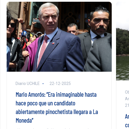
Diario UCHILE
22-12-2025
Ob
Mario Amorós: “Era inimaginable hasta
A
hace poco que un candidato
2
abiertamente pinochetista llegara a La
An
Moneda”
co