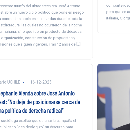
comparte ideo
 reciente triunfo del ultraderechista José Antonio
pero que en ac
st abre un nuevo ciclo político que pone en riesgo
italiana, Giorg
s conquistas sociales alcanzadas durante toda la
stdictadura, las cuales no ocurrieron de la noche
la mañana, sino que fueron producto de décadas
 organización, construcción de propuestas y
nsiones que siguen vigentes. Tras 12 años de […]
ario UCHILE
16-12-2025
tephanie Alenda sobre José Antonio
ast: “No deja de posicionarse cerca de
a política de derecha radical”
 socióloga explicó que durante la campaña el
publicano “desideologizó” su discurso para