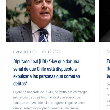
Ca
Diario UCHILE
02-12-2025
E
Diputado Leal (UDI): “Hay que dar una
d
señal de que Chile está dispuesto a
te
expulsar a las personas que cometen
delitos”
De
fu
El jefe de bancada de la UDI, se refirió a la estrategia
re
migratoria de José Antonio Kast y aseguró que
a 
“aunque parezca frío, el que ingrese ilegal se tiene
pr
que ir”. Además, propuso construir una nueva