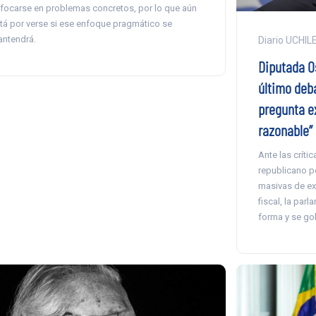
focarse en problemas concretos, por lo que aún
tá por verse si ese enfoque pragmático se
ntendrá.
Diario UCHIL
Diputada Os
último deb
pregunta e
razonable”
Ante las críti
republicano po
masivas de ext
fiscal, la par
forma y se gob