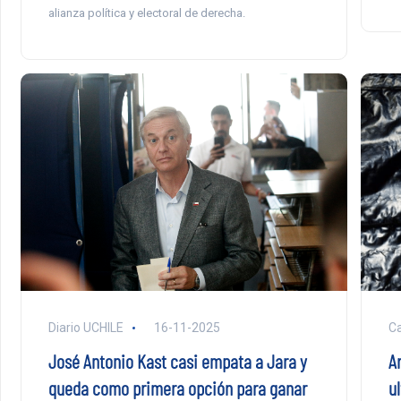
alianza política y electoral de derecha.
Diario UCHILE
16-11-2025
Ca
José Antonio Kast casi empata a Jara y
Ar
queda como primera opción para ganar
ul