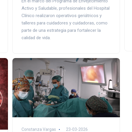
En el marco del Programa de Envejecimiento
Activo y Saludable, profesionales del Hospital
Clínico realizaron operativos geriátricos y
talleres para cuidadores y cuidadoras, como
parte de una estrategia para fortalecer la
calidad de vida.
Constanza Vargas
23-03-2026