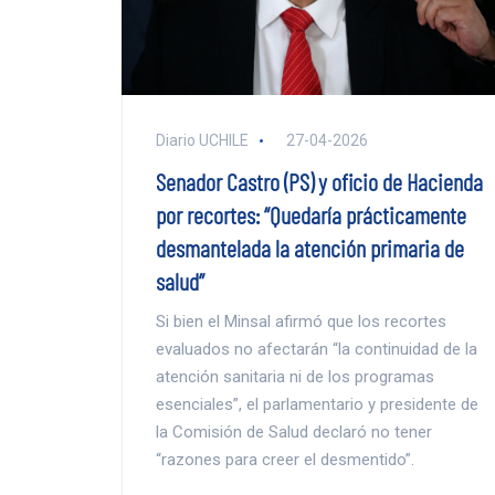
Diario UCHILE
27-04-2026
Senador Castro (PS) y oficio de Hacienda
por recortes: “Quedaría prácticamente
desmantelada la atención primaria de
salud”
Si bien el Minsal afirmó que los recortes
evaluados no afectarán “la continuidad de la
atención sanitaria ni de los programas
esenciales”, el parlamentario y presidente de
la Comisión de Salud declaró no tener
“razones para creer el desmentido”.