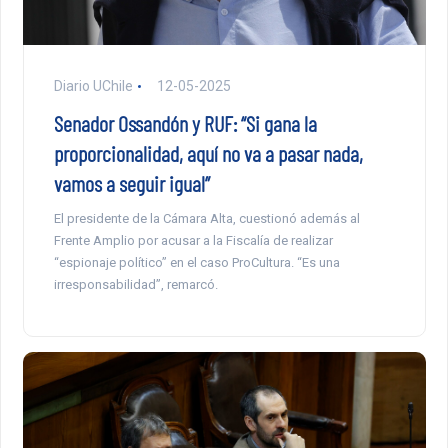
Diario UChile
12-05-2025
Senador Ossandón y RUF: “Si gana la
proporcionalidad, aquí no va a pasar nada,
vamos a seguir igual”
El presidente de la Cámara Alta, cuestionó además al
Frente Amplio por acusar a la Fiscalía de realizar
“espionaje político” en el caso ProCultura. “Es una
irresponsabilidad”, remarcó.