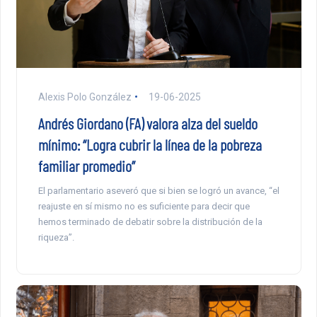
Alexis Polo González
19-06-2025
Andrés Giordano (FA) valora alza del sueldo
mínimo: “Logra cubrir la línea de la pobreza
familiar promedio”
El parlamentario aseveró que si bien se logró un avance, “el
reajuste en sí mismo no es suficiente para decir que
hemos terminado de debatir sobre la distribución de la
riqueza”.