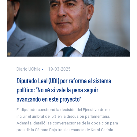
Diario UChile
19-03-2025
Diputado Leal (UDI) por reforma al sistema
político: “No sé si vale la pena seguir
avanzando en este proyecto”
El diputado cuestionó la decisión del Ejecutivo de no
incluir el umbral del 5% en la discusión parlamentaria.
Además, detalló las conversaciones de la oposición para
presidir la Cámara Baja tras la renuncia de Karol Cariola.