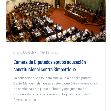
Diario UCHILE
16-12-2025
Cámara de Diputados aprobó acusación
constitucional contra Simpértigue
La acusación fue expuesta ante la Sala por el diputado
Daniel Manouchehri, quien sostuvo que Chile vive una crisis
de confianza en la justicia, “brutal y con justa razón”,
porque esta no puede operar con lógicas de amistad,
favores o redes.