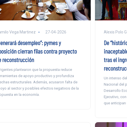
Alexis Polo 
milo Vega Martinez
27-04-2026
De “históri
Generará desempleo”: pymes y
inaceptabl
posición cierran filas contra proyecto
tras el ing
e reconstrucción
reconstruc
rigentes plantearon que la propuesta reduce
rramientas de apoyo productivo y profundiza
Un intenso de
echas estructurales. Además, acusaron falta de
Nacional del 
oyo al sector y posibles efectos negativos de la
Desarrollo Ec
opuesta en la economía.
Ejecutivo, con
que anticipan