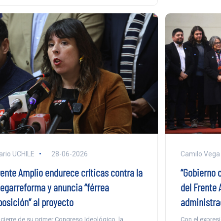
ario UCHILE
28-06-2026
Camilo Vega
rente Amplio endurece críticas contra la
“Gobierno c
egarreforma y anuncia “férrea
del Frente 
posición” al proyecto
administra
 cierre de su primer Congreso Ideológico, la
Con el expresi