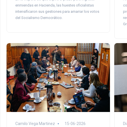
co
enmiendas en Hacienda, las huestes oficialistas
pr
intensificaron sus gestiones para amarrar los votos
re
del Socialismo Democrático.
Gr
Camilo Vega Martinez
15-06-2026
Di