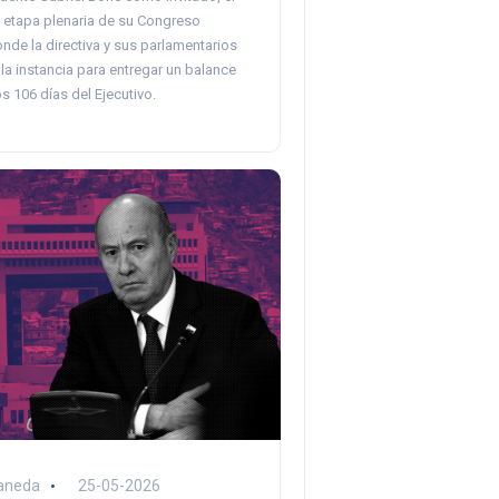
a etapa plenaria de su Congreso
nde la directiva y sus parlamentarios
a instancia para entregar un balance
s 106 días del Ejecutivo.
aneda
25-05-2026