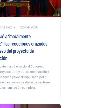
González
22-04-2026
co” a “moralmente
e”: las reacciones cruzadas
reso del proyecto de
ción
bate marcó el envío al Congreso
proyecto de ley de Reconstrucción y
onómico y Social impulsado por el
 declaraciones de distintos sectores
 una tramitación compleja.