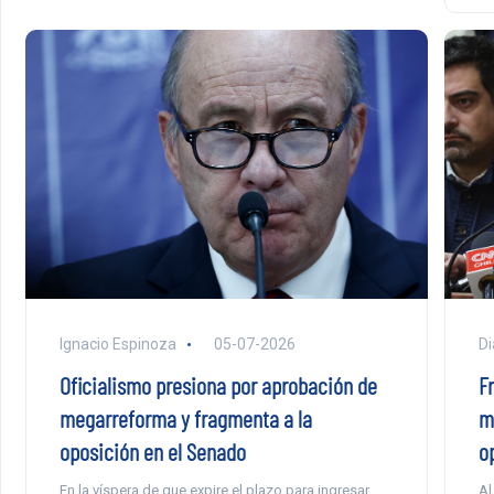
Di
Ignacio Espinoza
05-07-2026
F
Oficialismo presiona por aprobación de
m
megarreforma y fragmenta a la
o
oposición en el Senado
Al
En la víspera de que expire el plazo para ingresar