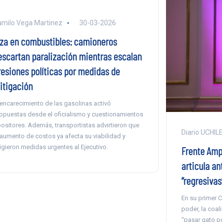
milo Vega Martinez
30-03-2026
lza en combustibles: camioneros
escartan paralización mientras escalan
resiones políticas por medidas de
itigación
 encarecimiento de las gasolinas activó
opuestas desde el oficialismo y cuestionamientos
ositores. Además, transportistas advirtieron que
Diario UCHIL
 aumento de costos ya afecta su viabilidad y
igieron medidas urgentes al Ejecutivo.
Frente Ampl
articula an
“regresivas
En su primer C
poder, la coal
“pasar gato po