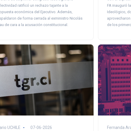
lectividad ratificó un rechazo tajante a la
FA inauguró l
opuesta económica del Ejecutivo. Además,
Ideológico, do
spaldaron de forma cerrada al exministro Nicolás
aprovecharon l
au de cara a la acusación constitucional.
de los primero
Fernanda Ar
ario UCHILE
07-06-2026