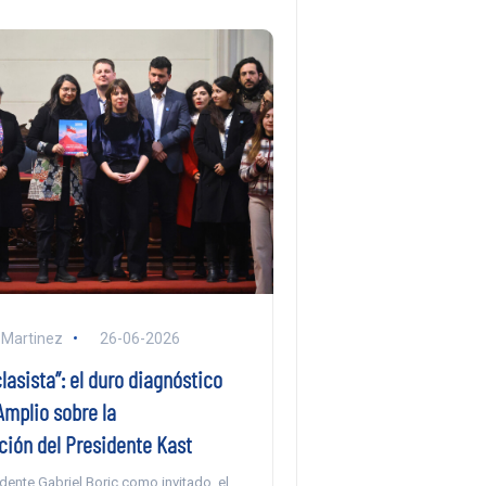
 Martinez
26-06-2026
lasista”: el duro diagnóstico
Amplio sobre la
ción del Presidente Kast
dente Gabriel Boric como invitado, el