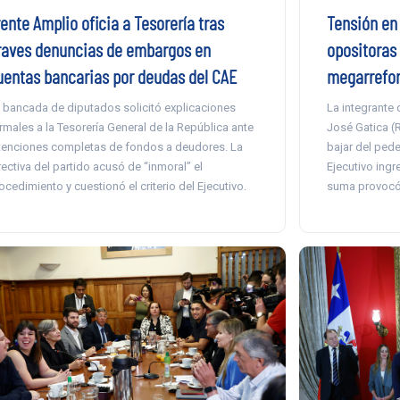
Tensión en 
ente Amplio oficia a Tesorería tras
opositoras 
raves denuncias de embargos en
megarrefor
uentas bancarias por deudas del CAE
La integrante
 bancada de diputados solicitó explicaciones
José Gatica (R
rmales a la Tesorería General de la República ante
bajar del pede
tenciones completas de fondos a deudores. La
Ejecutivo ingr
rectiva del partido acusó de “inmoral” el
suma provocó 
ocedimiento y cuestionó el criterio del Ejecutivo.