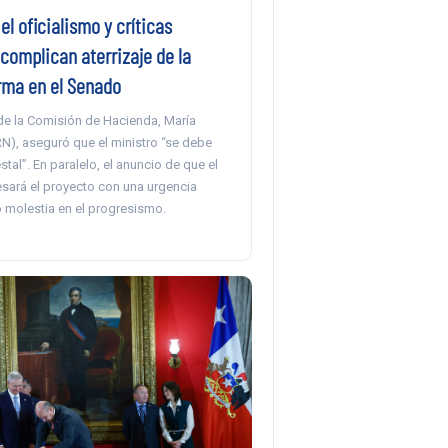
el oficialismo y críticas
complican aterrizaje de la
ma en el Senado
 de la Comisión de Hacienda, María
N), aseguró que el ministro “se debe
stal”. En paralelo, el anuncio de que el
esará el proyecto con una urgencia
molestia en el progresismo.