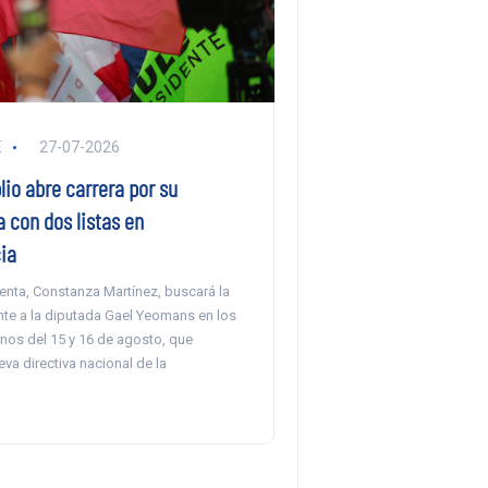
E
27-07-2026
io abre carrera por su
 con dos listas en
ia
genta, Constanza Martínez, buscará la
nte a la diputada Gael Yeomans en los
nos del 15 y 16 de agosto, que
eva directiva nacional de la