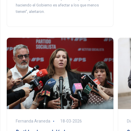
haciendo el Gobierno es afectar a los que menos
tienen”, alertaron.
Fernanda Araneda
18-03-2026
Di