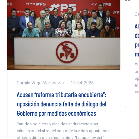
Ca
A
d
p
m
El
pr
op
Camilo Vega Martinez
13-04-2026
el
ex
Acusan “reforma tributaria encubierta”:
oposición denuncia falta de diálogo del
Gobierno por medidas económicas
Partidos políticos y alcaldes endurecieron las
críticas por el alza del costo de la vida y apuntaron a
efectos directos en municipios. “Lo que hoy está