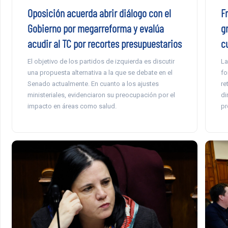
Oposición acuerda abrir diálogo con el
Fr
Gobierno por megarreforma y evalúa
g
acudir al TC por recortes presupuestarios
c
El objetivo de los partidos de izquierda es discutir
La
una propuesta alternativa a la que se debate en el
fo
Senado actualmente. En cuanto a los ajustes
re
ministeriales, evidenciaron su preocupación por el
di
impacto en áreas como salud.
pr