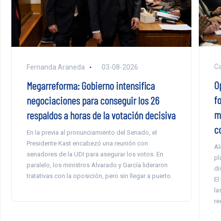
Ca
Fernanda Araneda
03-08-2026
O
Megarreforma: Gobierno intensifica
f
negociaciones para conseguir los 26
m
respaldos a horas de la votación decisiva
c
En la previa al pronunciamiento del Senado, el
Presidente Kast encabezó una reunión con
Al
senadores de la UDI para asegurar los votos. En
pl
paralelo, los ministros Alvarado y García lideraron
di
tratativas con la oposición, pero sin llegar a puerto.
El
la
re