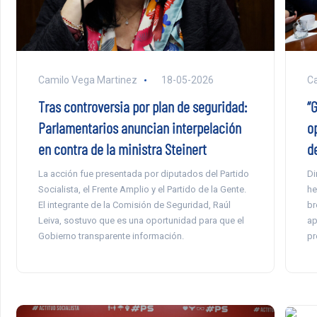
Camilo Vega Martinez
18-05-2026
Ca
Tras controversia por plan de seguridad:
“
Parlamentarios anuncian interpelación
o
en contra de la ministra Steinert
d
La acción fue presentada por diputados del Partido
Di
Socialista, el Frente Amplio y el Partido de la Gente.
he
El integrante de la Comisión de Seguridad, Raúl
br
Leiva, sostuvo que es una oportunidad para que el
ap
Gobierno transparente información.
pr