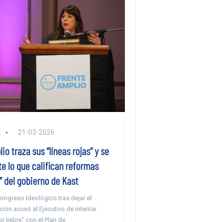
E
21-03-2026
io traza sus “líneas rojas” y se
te lo que califican reformas
” del gobierno de Kast
ongreso Ideológico tras dejar el
ición acusó al Ejecutivo de intentar
r liebre” con el Plan de