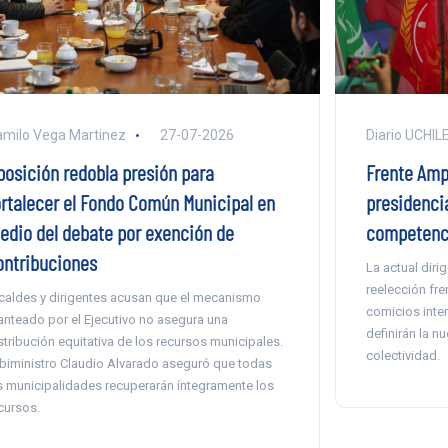
milo Vega Martinez
27-07-2026
Diario UCHIL
posición redobla presión para
Frente Ampl
ortalecer el Fondo Común Municipal en
presidencia
edio del debate por exención de
competenc
ontribuciones
La actual diri
reelección fre
caldes y dirigentes acusan que el mecanismo
comicios inter
anteado por el Ejecutivo no asegura una
definirán la nu
stribución equitativa de los recursos municipales.
colectividad.
 biministro Claudio Alvarado aseguró que todas
s municipalidades recuperarán íntegramente los
cursos.