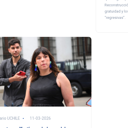
Reconstrucció
gratuidad y l
“regresivas”.
ario UCHILE
11-03-2026