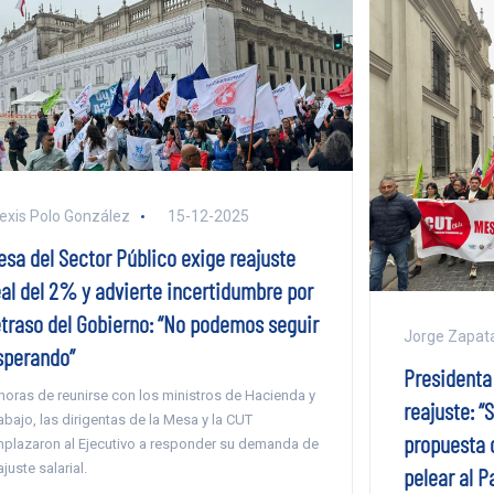
exis Polo González
15-12-2025
esa del Sector Público exige reajuste
eal del 2% y advierte incertidumbre por
etraso del Gobierno: “No podemos seguir
Jorge Zapat
sperando”
Presidenta 
horas de reunirse con los ministros de Hacienda y
reajuste: “
abajo, las dirigentas de la Mesa y la CUT
propuesta 
plazaron al Ejecutivo a responder su demanda de
ajuste salarial.
pelear al P