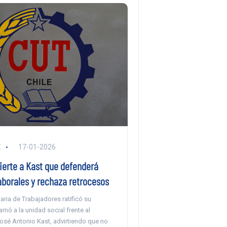
E
17-01-2026
ierte a Kast que defenderá
aborales y rechaza retrocesos
taria de Trabajadores ratificó su
amó a la unidad social frente al
osé Antonio Kast, advirtiendo que no