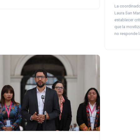
La coordinado
Laura San Mart
establecer crit
que la moviliz
no responde l