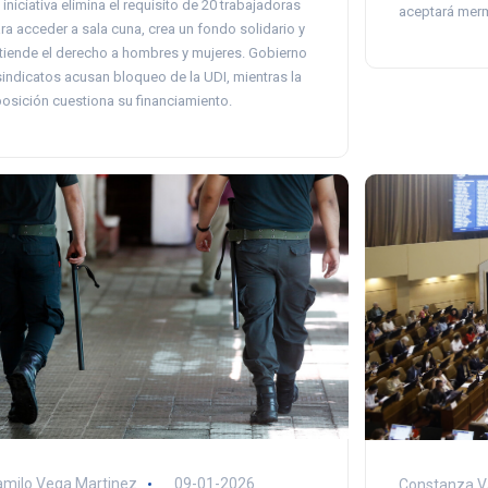
 iniciativa elimina el requisito de 20 trabajadoras
aceptará merm
ra acceder a sala cuna, crea un fondo solidario y
tiende el derecho a hombres y mujeres. Gobierno
sindicatos acusan bloqueo de la UDI, mientras la
osición cuestiona su financiamiento.
milo Vega Martinez
09-01-2026
Constanza V