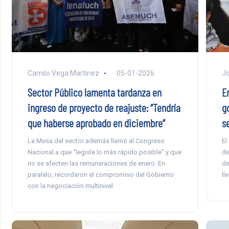
Camilo Vega Martinez
05-01-2026
Jo
Sector Público lamenta tardanza en
E
ingreso de proyecto de reajuste: “Tendría
g
que haberse aprobado en diciembre”
s
La Mesa del sector además llamó al Congreso
El
Nacional a que “legisle lo más rápido posible” y que
de
no se afecten las remuneraciones de enero. En
de
paralelo, recordaron el compromiso del Gobierno
ll
con la negociación multinivel.