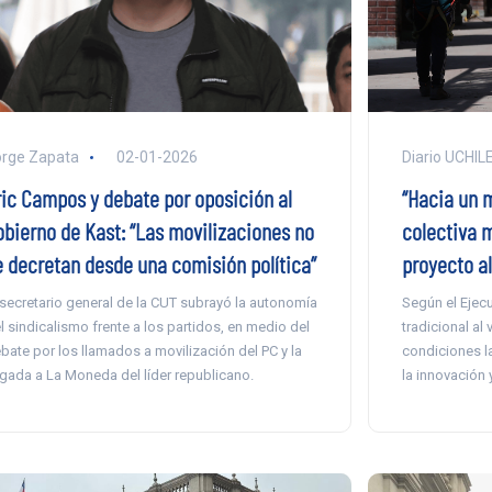
rge Zapata
02-01-2026
Diario UCHIL
ric Campos y debate por oposición al
“Hacia un 
obierno de Kast: “Las movilizaciones no
colectiva m
e decretan desde una comisión política”
proyecto al
 secretario general de la CUT subrayó la autonomía
Según el Ejecu
l sindicalismo frente a los partidos, en medio del
tradicional al
bate por los llamados a movilización del PC y la
condiciones la
egada a La Moneda del líder republicano.
la innovación 