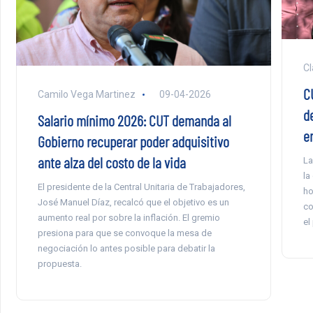
Cl
C
Camilo Vega Martinez
09-04-2026
de
Salario mínimo 2026: CUT demanda al
e
Gobierno recuperar poder adquisitivo
ante alza del costo de la vida
La
la
El presidente de la Central Unitaria de Trabajadores,
ho
José Manuel Díaz, recalcó que el objetivo es un
co
aumento real por sobre la inflación. El gremio
el
presiona para que se convoque la mesa de
negociación lo antes posible para debatir la
propuesta.