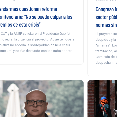
endarmes cuestionan reforma
Congreso in
nitenciaria: “No se puede culpar a los
sector públ
remios de esta crisis”
normas sin
 CUT y la ANEF solicitaron al Presidente Gabriel
El proyecto i
ric retirar la urgencia al proyecto. Advierten que la
despidos y la
iciativa no aborda la sobrepoblación ni la crisis
“amarres”. Lo
tructural y no fue discutido con los trabajadores.
tramitación, al
Comisión de T
despachar ma