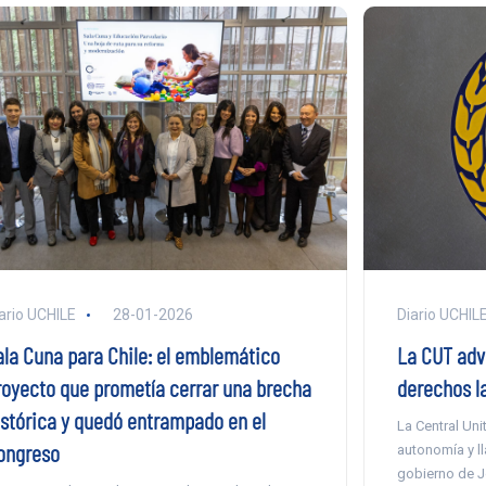
Diario UCHIL
ario UCHILE
28-01-2026
La CUT adv
ala Cuna para Chile: el emblemático
derechos l
royecto que prometía cerrar una brecha
istórica y quedó entrampado en el
La Central Uni
ongreso
autonomía y ll
gobierno de J