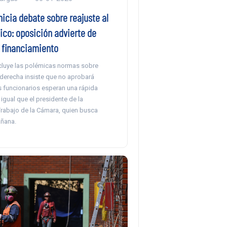
icia debate sobre reajuste al
ico: oposición advierte de
 financiamiento
ncluye las polémicas normas sobre
 derecha insiste que no aprobará
s funcionarios esperan una rápida
 igual que el presidente de la
rabajo de la Cámara, quien busca
ñana.