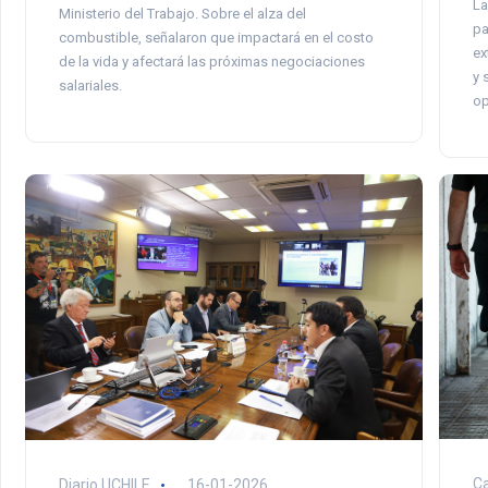
La
Ministerio del Trabajo. Sobre el alza del
pa
combustible, señalaron que impactará en el costo
ex
de la vida y afectará las próximas negociaciones
y 
salariales.
op
Ca
Diario UCHILE
16-01-2026