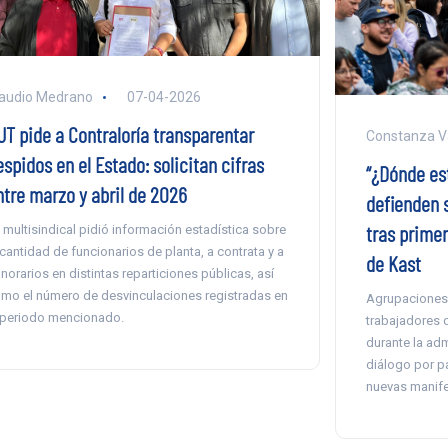
audio Medrano
07-04-2026
UT pide a Contraloría transparentar
Constanza V
spidos en el Estado: solicitan cifras
“¿Dónde es
ntre marzo y abril de 2026
defienden s
tras prime
 multisindical pidió información estadística sobre
 cantidad de funcionarios de planta, a contrata y a
de Kast
norarios en distintas reparticiones públicas, así
mo el número de desvinculaciones registradas en
Agrupaciones 
 periodo mencionado.
trabajadores 
durante la adm
diálogo por pa
nuevas manife