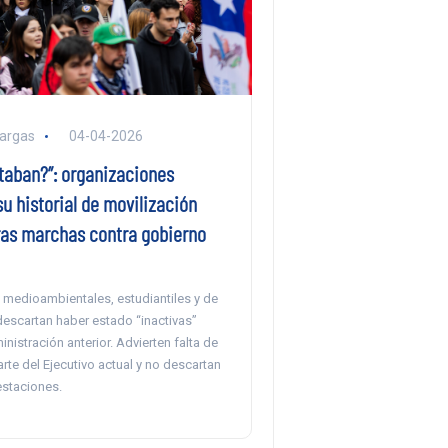
argas
04-04-2026
taban?”: organizaciones
u historial de movilización
ras marchas contra gobierno
medioambientales, estudiantiles y de
descartan haber estado “inactivas”
inistración anterior. Advierten falta de
rte del Ejecutivo actual y no descartan
staciones.