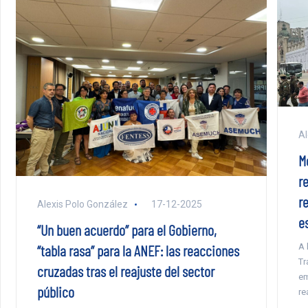
Al
M
r
r
Alexis Polo González
17-12-2025
e
“Un buen acuerdo” para el Gobierno,
A 
“tabla rasa” para la ANEF: las reacciones
Tr
cruzadas tras el reajuste del sector
em
público
re