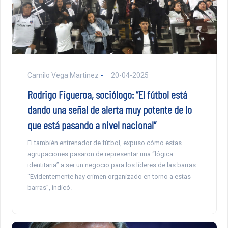
Camilo Vega Martinez
20-04-2025
Rodrigo Figueroa, sociólogo: “El fútbol está
dando una señal de alerta muy potente de lo
que está pasando a nivel nacional”
El también entrenador de fútbol, expuso cómo estas
agrupaciones pasaron de representar una “lógica
identitaria” a ser un negocio para los líderes de las barras.
“Evidentemente hay crimen organizado en torno a estas
barras”, indicó.