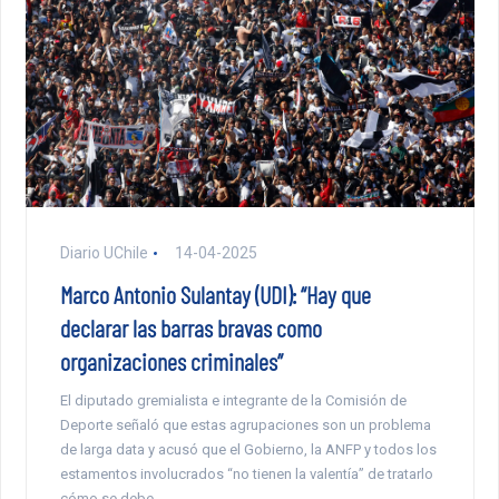
Diario UChile
14-04-2025
Marco Antonio Sulantay (UDI): “Hay que
declarar las barras bravas como
organizaciones criminales”
El diputado gremialista e integrante de la Comisión de
Deporte señaló que estas agrupaciones son un problema
de larga data y acusó que el Gobierno, la ANFP y todos los
estamentos involucrados “no tienen la valentía” de tratarlo
cómo se debe.