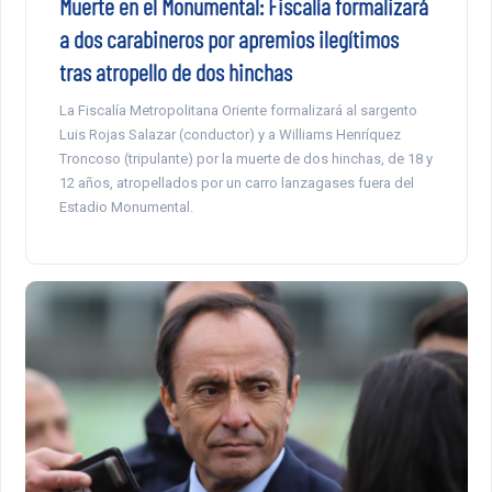
Muerte en el Monumental: Fiscalía formalizará
a dos carabineros por apremios ilegítimos
tras atropello de dos hinchas
La Fiscalía Metropolitana Oriente formalizará al sargento
Luis Rojas Salazar (conductor) y a Williams Henríquez
Troncoso (tripulante) por la muerte de dos hinchas, de 18 y
12 años, atropellados por un carro lanzagases fuera del
Estadio Monumental.