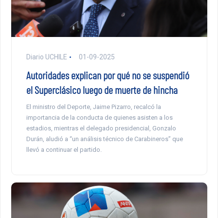
Diario UCHILE
01-09-2025
Autoridades explican por qué no se suspendió
el Superclásico luego de muerte de hincha
El ministro del Deporte, Jaime Pizarro, recalcó la
importancia de la conducta de quienes asisten a los
estadios, mientras el delegado presidencial, Gonzalo
Durán, aludió a “un análisis técnico de Carabineros” que
llevó a continuar el partido.