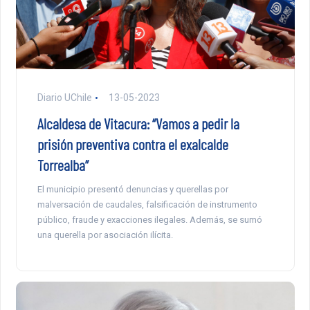
Diario UChile
13-05-2023
Alcaldesa de Vitacura: “Vamos a pedir la
prisión preventiva contra el exalcalde
Torrealba”
El municipio presentó denuncias y querellas por
malversación de caudales, falsificación de instrumento
público, fraude y exacciones ilegales. Además, se sumó
una querella por asociación ilícita.