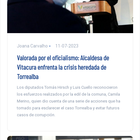
Joana Carvalho
11-07-2023
Valorada por el oficialismo: Alcaldesa de
Vitacura enfrenta la crisis heredada de
Torrealba
Los diputados Tomás Hirsch y Luis Cuello reconocieron
los esfuerzos realizados por la edil de la comuna, Camila
Merino, quien dio cuenta de una serie de acciones que ha
tomado para esclarecer el caso Torrealba y evitar futuros
casos de corrupción.