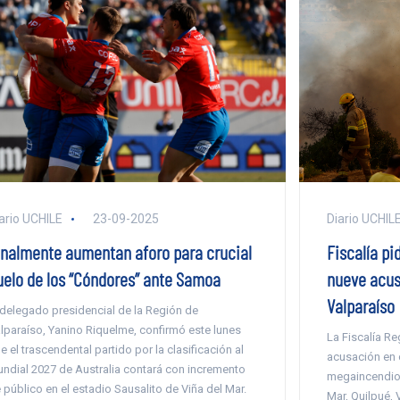
ario UCHILE
23-09-2025
Diario UCHIL
inalmente aumentan aforo para crucial
Fiscalía p
uelo de los “Cóndores” ante Samoa
nueve acus
Valparaíso
 delegado presidencial de la Región de
lparaíso, Yanino Riquelme, confirmó este lunes
La Fiscalía Re
e el trascendental partido por la clasificación al
acusación en 
ndial 2027 de Australia contará con incremento
megaincendio 
 público en el estadio Sausalito de Viña del Mar.
Mar, Quilpué, 