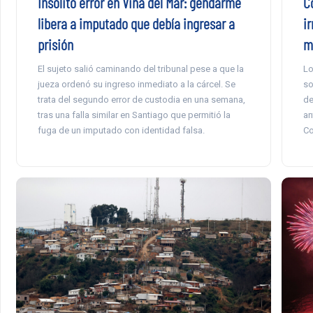
Insólito error en Viña del Mar: gendarme
C
libera a imputado que debía ingresar a
i
prisión
m
El sujeto salió caminando del tribunal pese a que la
Lo
jueza ordenó su ingreso inmediato a la cárcel. Se
so
trata del segundo error de custodia en una semana,
de
tras una falla similar en Santiago que permitió la
an
fuga de un imputado con identidad falsa.
Co