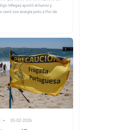
rigo Villegas aportó el humor y
 cerró con energía junto a Flor de
E
05-02-2026