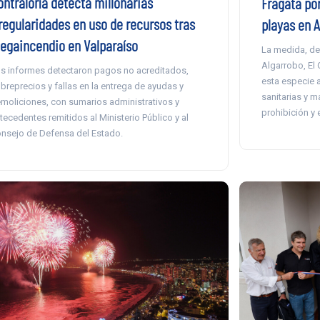
ontraloría detecta millonarias
Fragata por
rregularidades en uso de recursos tras
playas en A
egaincendio en Valparaíso
La medida, de 
Algarrobo, El 
s informes detectaron pagos no acreditados,
esta especie 
breprecios y fallas en la entrega de ayudas y
sanitarias y m
moliciones, con sumarios administrativos y
prohibición y 
tecedentes remitidos al Ministerio Público y al
nsejo de Defensa del Estado.