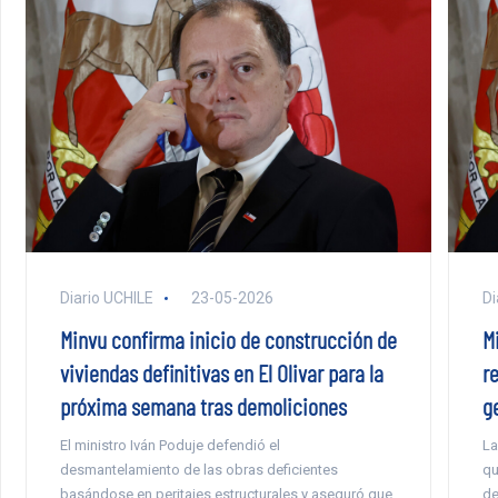
Diario UCHILE
23-05-2026
Di
Minvu confirma inicio de construcción de
M
viviendas definitivas en El Olivar para la
r
próxima semana tras demoliciones
g
El ministro Iván Poduje defendió el
La
desmantelamiento de las obras deficientes
qu
basándose en peritajes estructurales y aseguró que
de