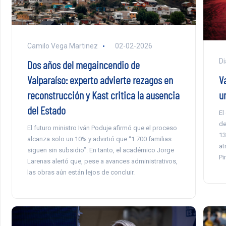
Camilo Vega Martinez
02-02-2026
Di
Dos años del megaincendio de
Valparaíso: experto advierte rezagos en
Va
reconstrucción y Kast critica la ausencia
u
del Estado
El
de
El futuro ministro Iván Poduje afirmó que el proceso
13
alcanza solo un 10% y advirtió que “1.700 familias
at
siguen sin subsidio”. En tanto, el académico Jorge
Pi
Larenas alertó que, pese a avances administrativos,
las obras aún están lejos de concluir.