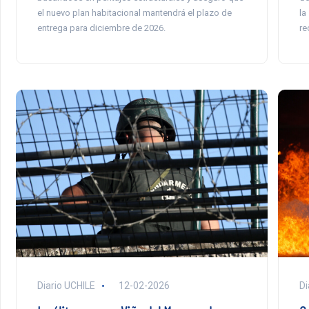
el nuevo plan habitacional mantendrá el plazo de
la
entrega para diciembre de 2026.
re
Diario UCHILE
12-02-2026
Di