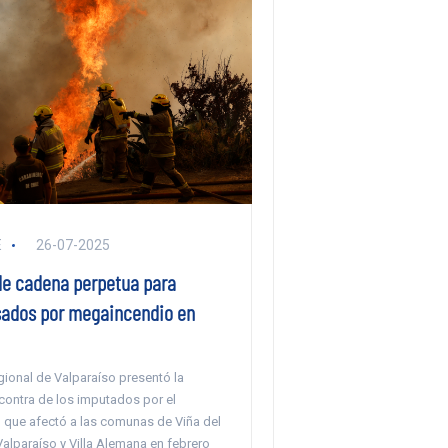
E
26-07-2025
ide cadena perpetua para
ados por megaincendio en
gional de Valparaíso presentó la
contra de los imputados por el
que afectó a las comunas de Viña del
Valparaíso y Villa Alemana en febrero