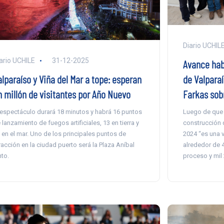
Diario UCHIL
ario UCHILE
31-12-2025
Avance hab
de Valparaí
lparaíso y Viña del Mar a tope: esperan
Farkas sob
n millón de visitantes por Año Nuevo
Luego de que e
 espectáculo durará 18 minutos y habrá 16 puntos
construcción 
 lanzamiento de fuegos artificiales, 13 en tierra y
2024 “es una v
 en el mar. Uno de los principales puntos de
alrededor de 
racción en la ciudad puerto será la Plaza Aníbal
proceso y mil 
nto.