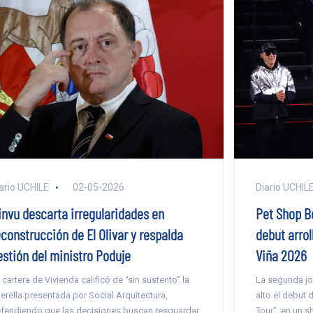
ario UCHILE
02-05-2026
Diario UCHIL
invu descarta irregularidades en
Pet Shop B
econstrucción de El Olivar y respalda
debut arro
estión del ministro Poduje
Viña 2026
 cartera de Vivienda calificó de “sin sustento” la
La segunda jo
erella presentada por Social Arquitectura,
alto el debut 
fendiendo que las decisiones buscan resguardar
Tour”, en un 