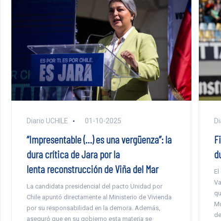
Diario UCHILE
01-10-2025
Di
“Impresentable (…) es una vergüenza”: la
F
dura crítica de Jara por la
d
lenta reconstrucción de Viña del Mar
El
Va
La candidata presidencial del pacto Unidad por
qu
Chile apuntó directamente al Ministerio de Vivienda
Mu
por su responsabilidad en la demora. Además,
de
aseguró que en su gobierno esta materia se