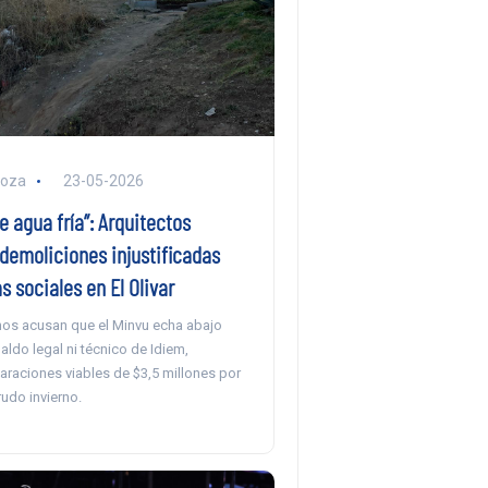
noza
23-05-2026
e agua fría”: Arquitectos
demoliciones injustificadas
s sociales en El Olivar
nos acusan que el Minvu echa abajo
aldo legal ni técnico de Idiem,
araciones viables de $3,5 millones por
rudo invierno.