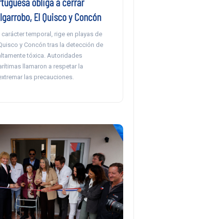
tuguesa obliga a cerrar
lgarrobo, El Quisco y Concón
carácter temporal, rige en playas de
Quisco y Concón tras la detección de
altamente tóxica. Autoridades
arítimas llamaron a respetar la
extremar las precauciones.