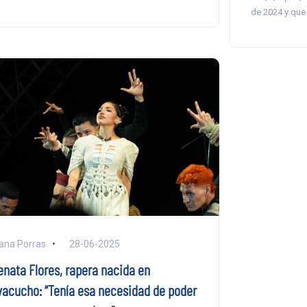
de 2024 y que 
ana Porras
28-06-2025
enata Flores, rapera nacida en
yacucho: “Tenía esa necesidad de poder