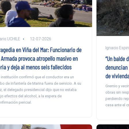
ario UCHILE
12-07-2026
Ignacio Espi
ragedia en Viña del Mar: Funcionario de
a Armada provoca atropello masivo en
“Un balde d
ria y deja al menos seis fallecidos
denuncian 
de vivienda
 institución confirmó que el conductor era un
bo de Infantería de Marina fuera de servicio. A su
Gremio y veci
z, el delegado presidencial dijo que no estaba
obras sin resp
jo efectos del alcohol, a la espera de
perdiendo rep
nfirmación pericial.
casa ante el c