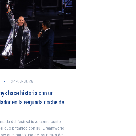
E
24-02-2026
oys hace historia con un
llador en la segunda noche de
rnada del festival tuvo como punto
del dúo británico con su “Dreamworld
show que marcó uno de los peaks del